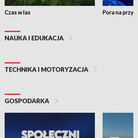
Czas w las
Pora na przyr
NAUKA I EDUKACJA
TECHNIKA I MOTORYZACJA
GOSPODARKA