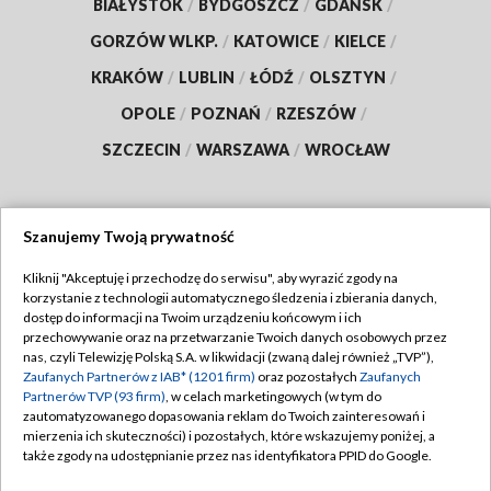
BIAŁYSTOK
/
BYDGOSZCZ
/
GDAŃSK
/
GORZÓW WLKP.
/
KATOWICE
/
KIELCE
/
KRAKÓW
/
LUBLIN
/
ŁÓDŹ
/
OLSZTYN
/
OPOLE
/
POZNAŃ
/
RZESZÓW
/
SZCZECIN
/
WARSZAWA
/
WROCŁAW
Szanujemy Twoją prywatność
Dołącz do nas:
Kliknij "Akceptuję i przechodzę do serwisu", aby wyrazić zgody na
korzystanie z technologii automatycznego śledzenia i zbierania danych,
TVP
dostęp do informacji na Twoim urządzeniu końcowym i ich
Abonament TVP
przechowywanie oraz na przetwarzanie Twoich danych osobowych przez
Regulamin TVP
nas, czyli Telewizję Polską S.A. w likwidacji (zwaną dalej również „TVP”),
Emisja w TVP
Zaufanych Partnerów z IAB* (1201 firm)
oraz pozostałych
Zaufanych
Polityka prywatności
Partnerów TVP (93 firm)
, w celach marketingowych (w tym do
Centrum informacji TVP
Moje zgody
zautomatyzowanego dopasowania reklam do Twoich zainteresowań i
mierzenia ich skuteczności) i pozostałych, które wskazujemy poniżej, a
Naziemna Telewizja Cyfrowa
Pomoc
także zgody na udostępnianie przez nas identyfikatora PPID do Google.
Sklep TVP
Biuro reklamy