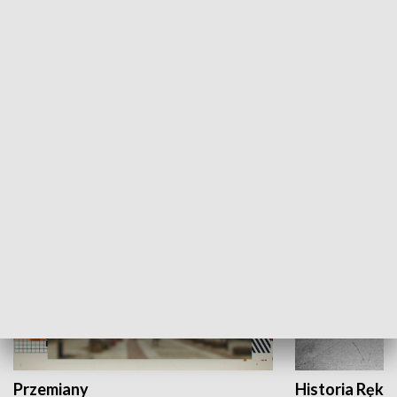
Moje miejsce
Winda region
HISTORIA
Przemiany
Historia Ręką