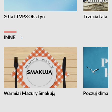
20 lat TVP3 Olsztyn
Trzecia fala -
INNE
Warmia i Mazury Smakują
Poczuj klimat