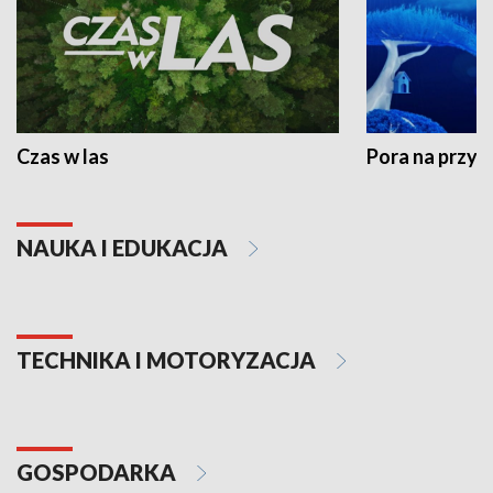
Czas w las
Pora na przyr
NAUKA I EDUKACJA
TECHNIKA I MOTORYZACJA
GOSPODARKA