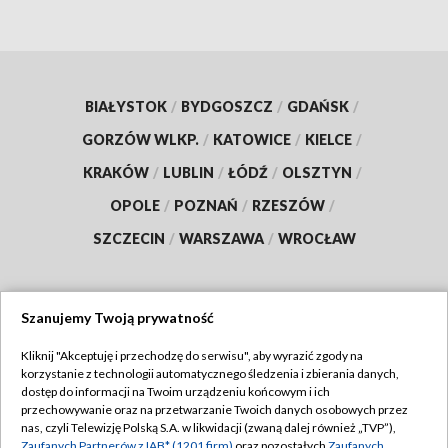
BIAŁYSTOK
/
BYDGOSZCZ
/
GDAŃSK
/
GORZÓW WLKP.
/
KATOWICE
/
KIELCE
/
KRAKÓW
/
LUBLIN
/
ŁÓDŹ
/
OLSZTYN
/
OPOLE
/
POZNAŃ
/
RZESZÓW
/
SZCZECIN
/
WARSZAWA
/
WROCŁAW
Szanujemy Twoją prywatność
Dołącz do nas:
Kliknij "Akceptuję i przechodzę do serwisu", aby wyrazić zgody na
korzystanie z technologii automatycznego śledzenia i zbierania danych,
TVP
dostęp do informacji na Twoim urządzeniu końcowym i ich
Abonament TVP
przechowywanie oraz na przetwarzanie Twoich danych osobowych przez
Regulamin TVP
nas, czyli Telewizję Polską S.A. w likwidacji (zwaną dalej również „TVP”),
Emisja w TVP
Zaufanych Partnerów z IAB* (1201 firm)
oraz pozostałych
Zaufanych
Polityka prywatności