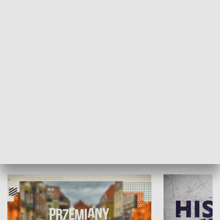
SPOŁECZEŃSTWO
Moje miejsce
Winda region
HISTORIA