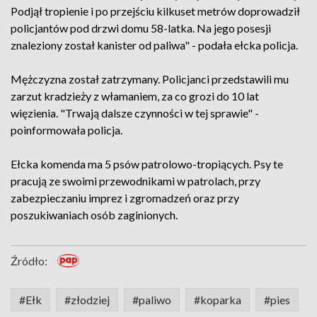
Podjął tropienie i po przejściu kilkuset metrów doprowadził
policjantów pod drzwi domu 58-latka. Na jego posesji
znaleziony został kanister od paliwa" - podała ełcka policja.
Mężczyzna został zatrzymany. Policjanci przedstawili mu
zarzut kradzieży z włamaniem, za co grozi do 10 lat
więzienia. "Trwają dalsze czynności w tej sprawie" -
poinformowała policja.
Ełcka komenda ma 5 psów patrolowo-tropiących. Psy te
pracują ze swoimi przewodnikami w patrolach, przy
zabezpieczaniu imprez i zgromadzeń oraz przy
poszukiwaniach osób zaginionych.
Źródło:
#Ełk
#złodziej
#paliwo
#koparka
#pies