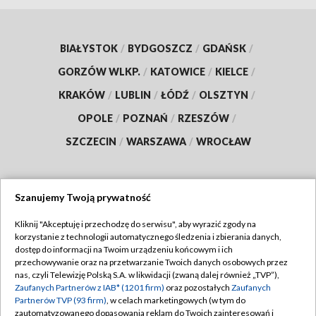
BIAŁYSTOK
/
BYDGOSZCZ
/
GDAŃSK
/
GORZÓW WLKP.
/
KATOWICE
/
KIELCE
/
KRAKÓW
/
LUBLIN
/
ŁÓDŹ
/
OLSZTYN
/
OPOLE
/
POZNAŃ
/
RZESZÓW
/
SZCZECIN
/
WARSZAWA
/
WROCŁAW
Szanujemy Twoją prywatność
Dołącz do nas:
Kliknij "Akceptuję i przechodzę do serwisu", aby wyrazić zgody na
korzystanie z technologii automatycznego śledzenia i zbierania danych,
TVP
dostęp do informacji na Twoim urządzeniu końcowym i ich
Abonament TVP
przechowywanie oraz na przetwarzanie Twoich danych osobowych przez
Regulamin TVP
nas, czyli Telewizję Polską S.A. w likwidacji (zwaną dalej również „TVP”),
Emisja w TVP
Polityka prywatności
Zaufanych Partnerów z IAB* (1201 firm)
oraz pozostałych
Zaufanych
Partnerów TVP (93 firm)
, w celach marketingowych (w tym do
Centrum informacji TVP
Moje zgody
zautomatyzowanego dopasowania reklam do Twoich zainteresowań i