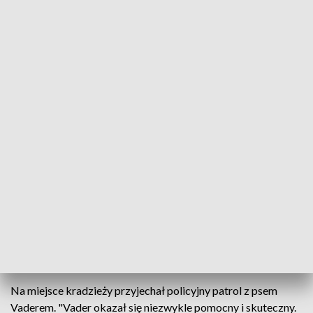
Pies Vader (fot. KWP Olsztyn)
Pies Vader z ełckiej komendy zaprowadził
policjantów pod drzwi mężczyzny, który ukradł 100
litrów paliwa z koparki - poinformowała policja.
W powiecie ełckim z maszyny budowlanej ukradziono 100
litrów paliwa. Złodziej zerwał kłódkę na baku i spuścił
paliwo.
Na miejsce kradzieży przyjechał policyjny patrol z psem
Vaderem. "Vader okazał się niezwykle pomocny i skuteczny.