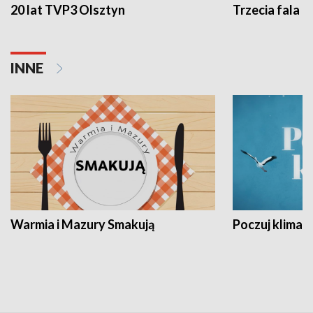
20 lat TVP3 Olsztyn
Trzecia fala -
INNE
Warmia i Mazury Smakują
Poczuj klimat