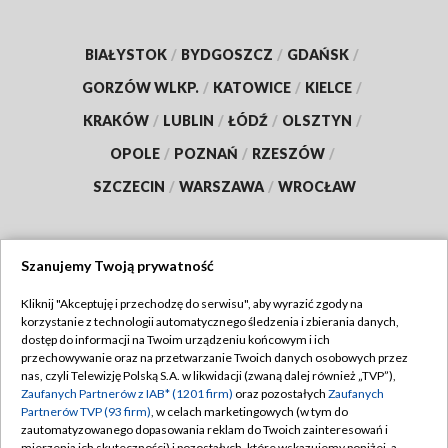
BIAŁYSTOK
/
BYDGOSZCZ
/
GDAŃSK
/
GORZÓW WLKP.
/
KATOWICE
/
KIELCE
/
KRAKÓW
/
LUBLIN
/
ŁÓDŹ
/
OLSZTYN
/
OPOLE
/
POZNAŃ
/
RZESZÓW
/
SZCZECIN
/
WARSZAWA
/
WROCŁAW
Szanujemy Twoją prywatność
Dołącz do nas:
Kliknij "Akceptuję i przechodzę do serwisu", aby wyrazić zgody na
korzystanie z technologii automatycznego śledzenia i zbierania danych,
TVP
dostęp do informacji na Twoim urządzeniu końcowym i ich
Abonament TVP
przechowywanie oraz na przetwarzanie Twoich danych osobowych przez
Regulamin TVP
nas, czyli Telewizję Polską S.A. w likwidacji (zwaną dalej również „TVP”),
Emisja w TVP
Zaufanych Partnerów z IAB* (1201 firm)
oraz pozostałych
Zaufanych
Polityka prywatności
Partnerów TVP (93 firm)
, w celach marketingowych (w tym do
Centrum informacji TVP
Moje zgody
zautomatyzowanego dopasowania reklam do Twoich zainteresowań i
mierzenia ich skuteczności) i pozostałych, które wskazujemy poniżej, a