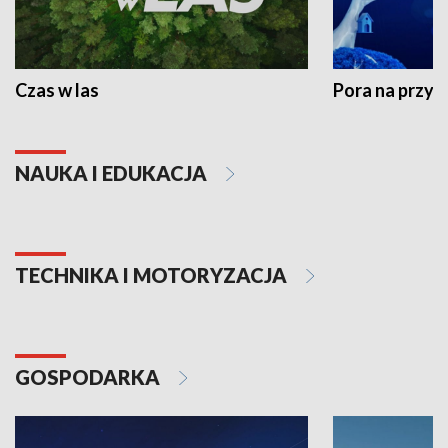
Czas w las
Pora na przyr
NAUKA I EDUKACJA
TECHNIKA I MOTORYZACJA
GOSPODARKA