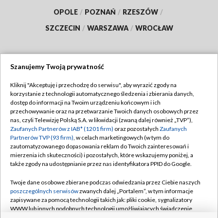
OPOLE
/
POZNAŃ
/
RZESZÓW
/
SZCZECIN
/
WARSZAWA
/
WROCŁAW
Szanujemy Twoją prywatność
Dołącz do nas:
Kliknij "Akceptuję i przechodzę do serwisu", aby wyrazić zgody na
korzystanie z technologii automatycznego śledzenia i zbierania danych,
TVP
dostęp do informacji na Twoim urządzeniu końcowym i ich
Abonament TVP
przechowywanie oraz na przetwarzanie Twoich danych osobowych przez
Regulamin TVP
nas, czyli Telewizję Polską S.A. w likwidacji (zwaną dalej również „TVP”),
Emisja w TVP
Polityka prywatności
Zaufanych Partnerów z IAB* (1201 firm)
oraz pozostałych
Zaufanych
Partnerów TVP (93 firm)
, w celach marketingowych (w tym do
Centrum informacji TVP
Moje zgody
zautomatyzowanego dopasowania reklam do Twoich zainteresowań i
mierzenia ich skuteczności) i pozostałych, które wskazujemy poniżej, a
Naziemna Telewizja Cyfrowa
Pomoc
także zgody na udostępnianie przez nas identyfikatora PPID do Google.
Sklep TVP
Biuro reklamy
Twoje dane osobowe zbierane podczas odwiedzania przez Ciebie naszych
Rada Programowa
Kontakt
poszczególnych serwisów
zwanych dalej „Portalem”, w tym informacje
zapisywane za pomocą technologii takich jak: pliki cookie, sygnalizatory
System NOS
WWW lub innych podobnych technologii umożliwiających świadczenie
dopasowanych i bezpiecznych usług, personalizację treści oraz reklam,