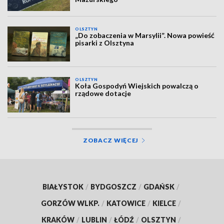
OLSZTYN
„Do zobaczenia w Marsylii”. Nowa powieść
pisarki z Olsztyna
OLSZTYN
Koła Gospodyń Wiejskich powalczą o
rządowe dotacje
ZOBACZ WIĘCEJ
BIAŁYSTOK
/
BYDGOSZCZ
/
GDAŃSK
/
GORZÓW WLKP.
/
KATOWICE
/
KIELCE
/
KRAKÓW
/
LUBLIN
/
ŁÓDŹ
/
OLSZTYN
/