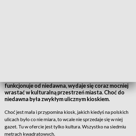
Kiosk w zamyśle społeczników ma pełnić wiele funkcji
To najmniejsza z elbląskich galerii sztuki. Ma
zaledwie kilka metrów kwadratowych. Mimo że
funkcjonuje od niedawna, wydaje się coraz mocniej
wrastać w kulturalną przestrzeń miasta. Choć do
niedawna była zwykłym ulicznym kioskiem.
Choć jest mała i przypomina kiosk, jakich kiedyś na polskich
ulicach było co nie miara, to wcale nie sprzedaje się w niej
gazet. Tu w ofercie jest tylko kultura. Wszystko na siedmiu
metrach kwadratowych.