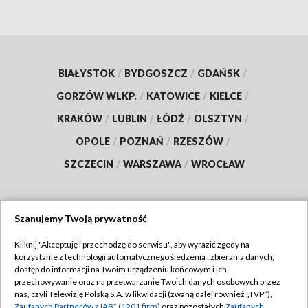
BIAŁYSTOK
/
BYDGOSZCZ
/
GDAŃSK
/
GORZÓW WLKP.
/
KATOWICE
/
KIELCE
/
KRAKÓW
/
LUBLIN
/
ŁÓDŹ
/
OLSZTYN
/
OPOLE
/
POZNAŃ
/
RZESZÓW
/
SZCZECIN
/
WARSZAWA
/
WROCŁAW
Szanujemy Twoją prywatność
Dołącz do nas:
Kliknij "Akceptuję i przechodzę do serwisu", aby wyrazić zgody na
korzystanie z technologii automatycznego śledzenia i zbierania danych,
TVP
dostęp do informacji na Twoim urządzeniu końcowym i ich
Abonament TVP
przechowywanie oraz na przetwarzanie Twoich danych osobowych przez
Regulamin TVP
nas, czyli Telewizję Polską S.A. w likwidacji (zwaną dalej również „TVP”),
Emisja w TVP
Zaufanych Partnerów z IAB* (1201 firm)
oraz pozostałych
Zaufanych
Polityka prywatności