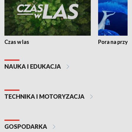
Czas w las
Pora na przyr
NAUKA I EDUKACJA
TECHNIKA I MOTORYZACJA
GOSPODARKA