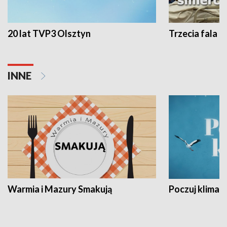
20 lat TVP3 Olsztyn
Trzecia fala -
INNE
Warmia i Mazury Smakują
Poczuj klimat