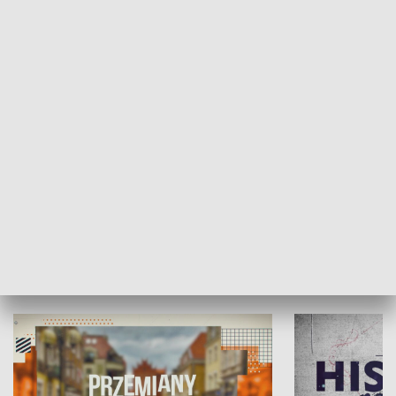
SPOŁECZEŃSTWO
Moje miejsce
Winda region
HISTORIA