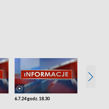
6.7.24 godz. 18.30
5.7.24 godz. 