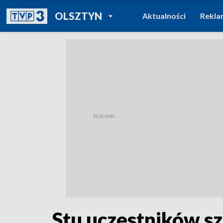
POWRÓT DO
OLSZTYN
Aktualności
Rekla
TVP REGIONY
Stu uczestników s