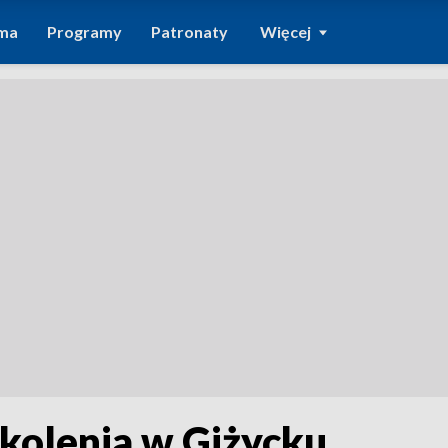
ma
Programy
Patronaty
Więcej
zkolenia w Giżycku