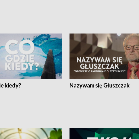
e kiedy?
Nazywam się Głuszczak