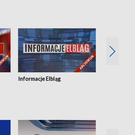
Informacje Elbląg
Wstaje nowy