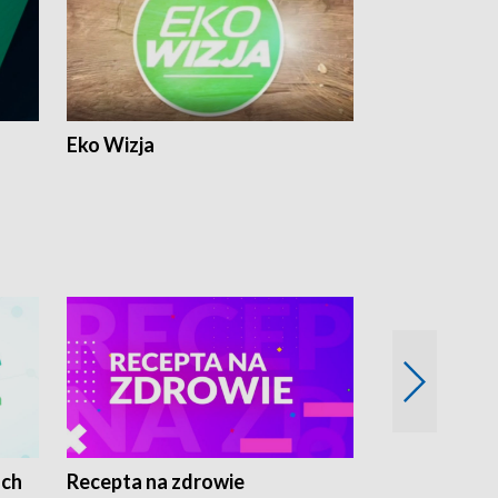
Eko Wizja
ach
Recepta na zdrowie
Wybieram z