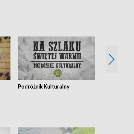
Podróżnik Kulturalny
Okolice Szla