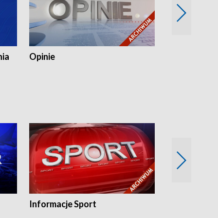
nia
Opinie
Opinie Elblą
Informacje Sport
Flesz sport