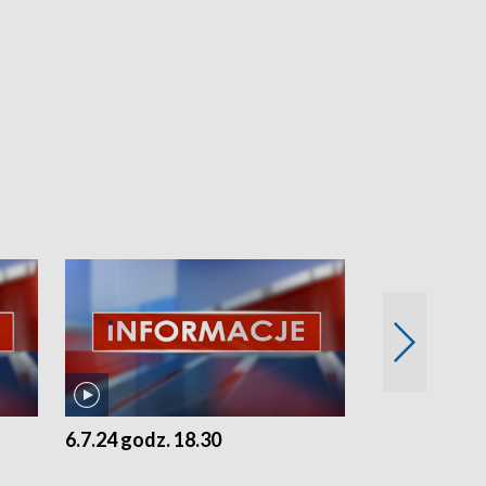
6.7.24 godz. 18.30
5.7.24 godz. 