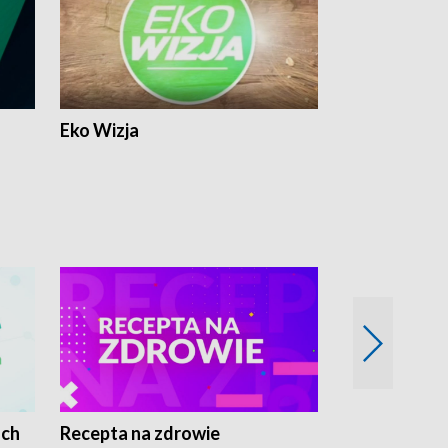
Eko Wizja
ach
Recepta na zdrowie
Wybieram z