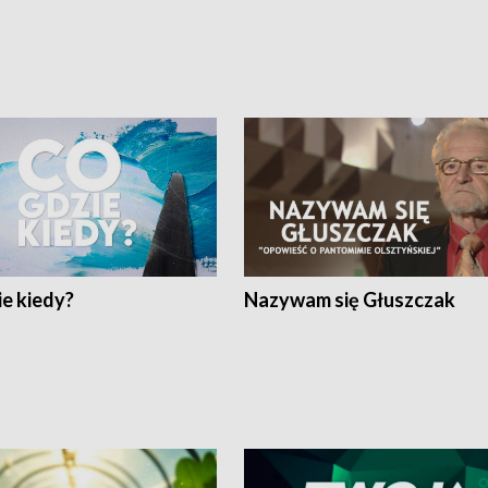
e kiedy?
Nazywam się Głuszczak