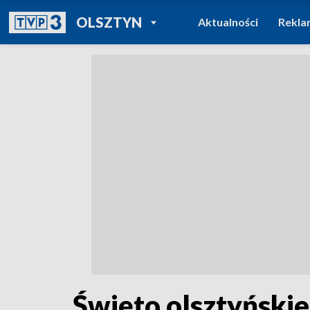
POWRÓT DO
OLSZTYN
Aktualności
Rekla
TVP REGIONY
Święto olsztyńskie