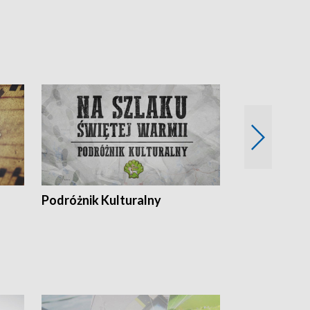
Podróżnik Kulturalny
Okolice Szla