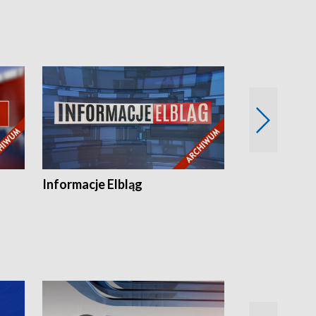
Informacje Elbląg
Wstaje nowy