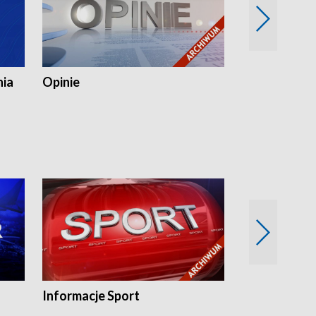
nia
Opinie
Opinie Elblą
Informacje Sport
Flesz sport