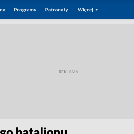
ma
Programy
Patronaty
Więcej
go batalionu