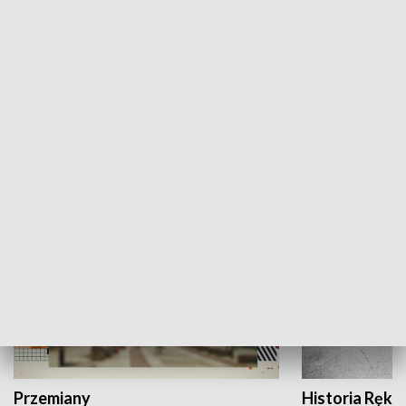
Moje miejsce
Winda region
HISTORIA
Przemiany
Historia Ręką