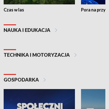
Czas w las
Pora na przyr
NAUKA I EDUKACJA
TECHNIKA I MOTORYZACJA
GOSPODARKA