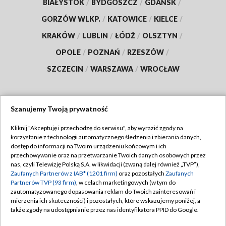
BIAŁYSTOK
/
BYDGOSZCZ
/
GDAŃSK
/
GORZÓW WLKP.
/
KATOWICE
/
KIELCE
/
KRAKÓW
/
LUBLIN
/
ŁÓDŹ
/
OLSZTYN
/
OPOLE
/
POZNAŃ
/
RZESZÓW
/
SZCZECIN
/
WARSZAWA
/
WROCŁAW
Szanujemy Twoją prywatność
Dołącz do nas:
Kliknij "Akceptuję i przechodzę do serwisu", aby wyrazić zgody na
korzystanie z technologii automatycznego śledzenia i zbierania danych,
TVP
dostęp do informacji na Twoim urządzeniu końcowym i ich
Abonament TVP
przechowywanie oraz na przetwarzanie Twoich danych osobowych przez
Regulamin TVP
nas, czyli Telewizję Polską S.A. w likwidacji (zwaną dalej również „TVP”),
Emisja w TVP
Zaufanych Partnerów z IAB* (1201 firm)
oraz pozostałych
Zaufanych
Polityka prywatności
Partnerów TVP (93 firm)
, w celach marketingowych (w tym do
Centrum informacji TVP
Moje zgody
zautomatyzowanego dopasowania reklam do Twoich zainteresowań i
mierzenia ich skuteczności) i pozostałych, które wskazujemy poniżej, a
Naziemna Telewizja Cyfrowa
Pomoc
także zgody na udostępnianie przez nas identyfikatora PPID do Google.
Sklep TVP
Biuro reklamy