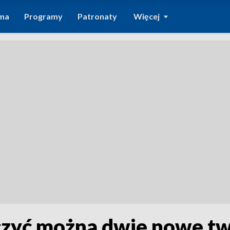
ma
Programy
Patronaty
Więcej
czyć można dwie nowe t