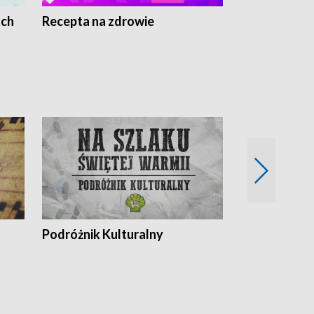
ach
Recepta na zdrowie
Wybieram z
Podróżnik Kulturalny
Okolice Szla