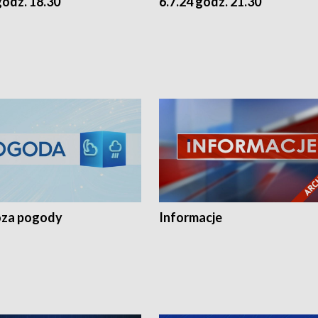
godz. 18.30
6.7.24 godz. 21.30
za pogody
Informacje