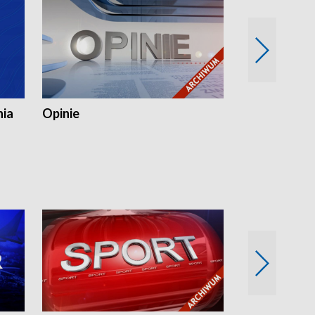
nia
Opinie
Opinie Elblą