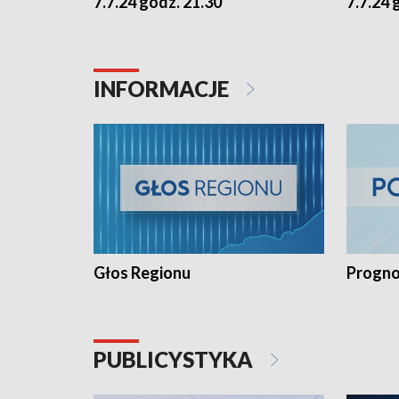
7.7.24 godz. 21.30
7.7.24 
INFORMACJE
Głos Regionu
Progno
PUBLICYSTYKA