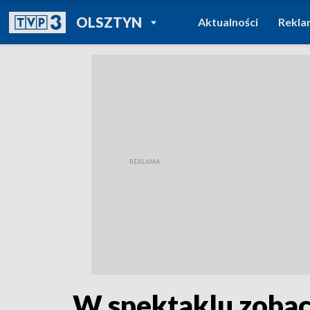
POWRÓT DO
OLSZTYN
Aktualności
Rekla
TVP REGIONY
W spektaklu zoba