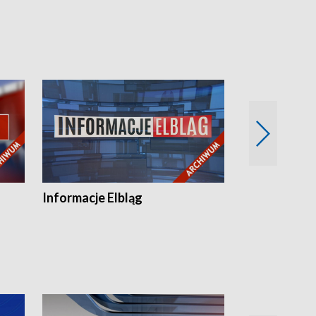
Informacje Elbląg
Wstaje nowy