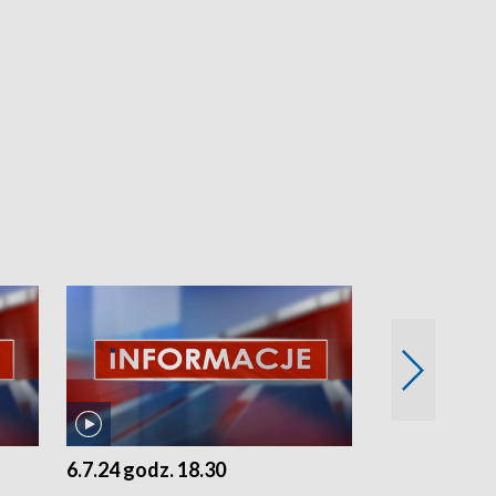
6.7.24 godz. 18.30
5.7.24 godz. 