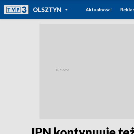
POWRÓT DO
OLSZTYN
Aktualności
Rekla
TVP REGIONY
IPN kontynuuje też