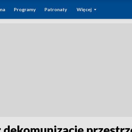
ma
Programy
Patronaty
Więcej
 dekomunizację przestrze