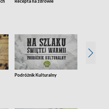
ach
Recepta na zdrowie
Wybieram z
Podróżnik Kulturalny
Okolice Szla