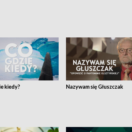
e kiedy?
Nazywam się Głuszczak