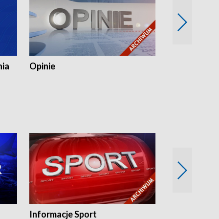
nia
Opinie
Opinie Elblą
Informacje Sport
Flesz sport