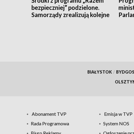
Środki z programu „Razem
Progr
bezpieczniej” podzielone.
minis
Samorządy zrealizują kolejne
Parla
inwestycje
dysku
środ
BIAŁYSTOK
/
BYDGO
OLSZTY
Abonament TVP
Emisja w TVP
Rada Programowa
System NOS
Biuro Reklamy
Ogłoszenie pr