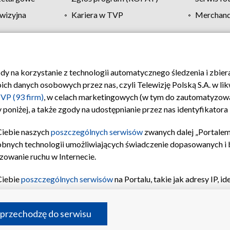
wizyjna
Kariera w TVP
Merchandi
Polityka prywatności
Moje zgody
Pomoc
Biuro re
ody na korzystanie z technologii automatycznego śledzenia i zbie
 danych osobowych przez nas, czyli Telewizję Polską S.A. w likw
VP (93 firm)
, w celach marketingowych (w tym do zautomatyzow
 poniżej, a także zgody na udostępnianie przez nas identyfikator
Ciebie naszych
poszczególnych serwisów
zwanych dalej „Portalem
obnych technologii umożliwiających świadczenie dopasowanych i be
zowanie ruchu w Internecie.
Ciebie
poszczególnych serwisów
na Portalu, takie jak adresy IP, 
sach Portalu czy historia odwiedzin będą przetwarzane przez TV
ji: przechowywania informacji na urządzeniu lub dostęp do nich,
©2026 Telewizja Polska S.A. w likwidacji
 przechodzę do serwisu
enia profilu spersonalizowanych treści, wyboru spersonalizowany
inii odbiorców, opracowywania i ulepszania produktów, zapewnie