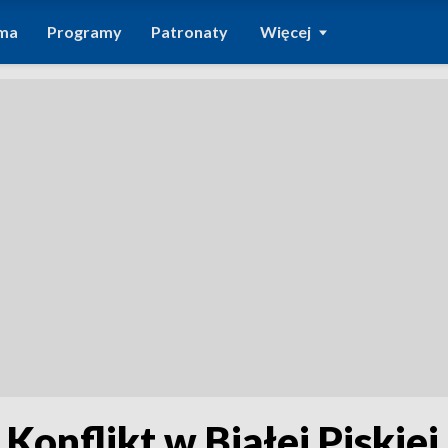
ma
Programy
Patronaty
Więcej
Konflikt w Białej Piskiej