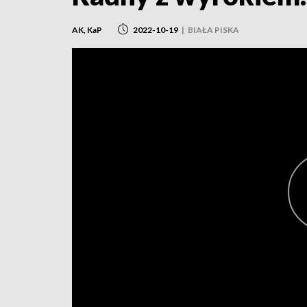
AK, KaP
2022-10-19
|
BIAŁA PISKA