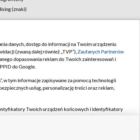
sing (znaki)
klamy
Kontakt
rania danych, dostęp do informacji na Twoim urządzeniu
idacji (zwaną dalej również „TVP”),
Zaufanych Partnerów
anego dopasowania reklam do Twoich zainteresowań i
a PPID do Google.
”, w tym informacje zapisywane za pomocą technologii
zpiecznych usług, personalizację treści oraz reklam,
identyfikatory Twoich urządzeń końcowych i identyfikatory
P,
Zaufanych Partnerów z IAB
oraz pozostałych
Zaufanych
 wyboru podstawowych reklam, wyboru spersonalizowanych
ch treści, pomiaru wydajności reklam, pomiaru wydajności
nia bezpieczeństwa, zapobiegania oszustwom i usuwania