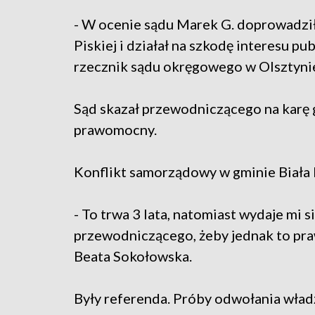
- W ocenie sądu Marek G. doprowadził d
Piskiej i działał na szkodę interesu p
rzecznik sądu okręgowego w Olsztyni
Sąd skazał przewodniczącego na karę g
prawomocny.
Konflikt samorządowy w gminie Biała 
- To trwa 3 lata, natomiast wydaje mi s
przewodniczącego, żeby jednak to praw
Beata Sokołowska.
Były referenda. Próby odwołania władz