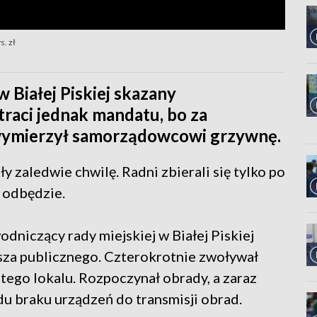
s. zł
 Białej Piskiej skazany
aci jednak mandatu, bo za
wymierzył samorządowcowi grzywnę.
y zaledwie chwilę. Radni zbierali się tylko po
e odbędzie.
niczący rady miejskiej w Białej Piskiej
sza publicznego. Czterokrotnie zwoływał
ego lokalu. Rozpoczynał obrady, a zaraz
u braku urządzeń do transmisji obrad.