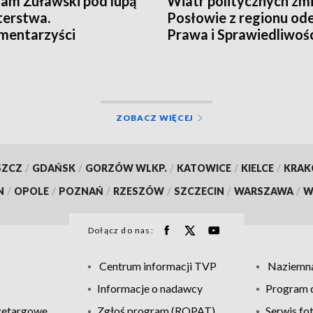
am Żuławski pod lupą
Wiatr politycznych zmi
terstwa.
Posłowie z regionu ode
mentarzyści
Prawa i Sprawiedliwośc
towali o redukcji
ków
ZOBACZ WIĘCEJ
SZCZ
/
GDAŃSK
/
GORZÓW WLKP.
/
KATOWICE
/
KIELCE
/
KRA
N
/
OPOLE
/
POZNAŃ
/
RZESZÓW
/
SZCZECIN
/
WARSZAWA
/
W
Dołącz do nas:
Centrum informacji TVP
Naziemna
Informacje o nadawcy
Program d
zetargowe
Zgłoś program (ROPAT)
Serwis fo