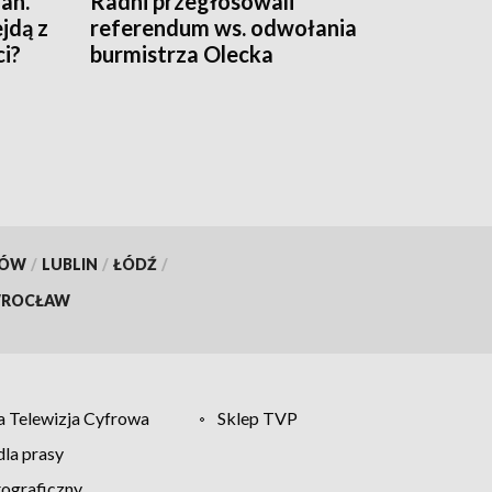
an.
Radni przegłosowali
jdą z
referendum ws. odwołania
i?
burmistrza Olecka
KÓW
/
LUBLIN
/
ŁÓDŹ
/
ROCŁAW
 Telewizja Cyfrowa
Sklep TVP
la prasy
tograficzny