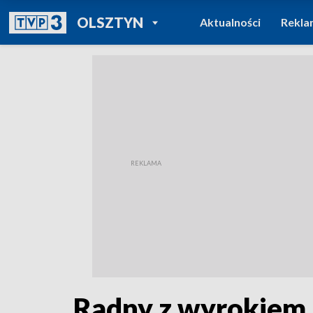
POWRÓT DO
OLSZTYN
Aktualności
Rekla
TVP REGIONY
Radny z wyrokiem. 