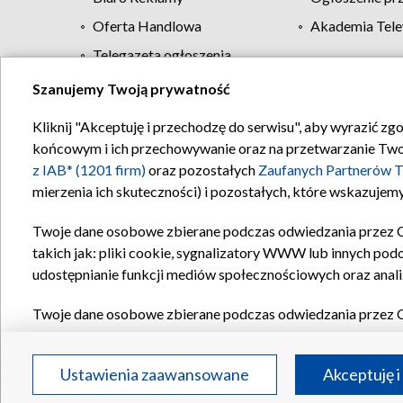
Oferta Handlowa
Akademia Tele
Telegazeta ogłoszenia
Szanujemy Twoją prywatność
Regulamin TVP
Kliknij "Akceptuję i przechodzę do serwisu", aby wyrazić zg
końcowym i ich przechowywanie oraz na przetwarzanie Twoich
z IAB* (1201 firm)
oraz pozostałych
Zaufanych Partnerów T
mierzenia ich skuteczności) i pozostałych, które wskazujemy
Twoje dane osobowe zbierane podczas odwiedzania przez 
takich jak: pliki cookie, sygnalizatory WWW lub innych pod
udostępnianie funkcji mediów społecznościowych oraz anali
Twoje dane osobowe zbierane podczas odwiedzania przez 
plików cookie, informacje o Twoich wyszukiwaniach w serwi
Partnerów TVP
dla realizacji następujących celów i funkc
Ustawienia zaawansowane
Akceptuję i
reklam, tworzenia profilu spersonalizowanych reklam, tworz
treści, stosowania badań rynkowych w celu generowania op