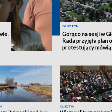
OLSZTYN
wie.
Gorąco na sesji w G
Rada przyjęła plan o
protestujący mówią o
N
OLSZTYN