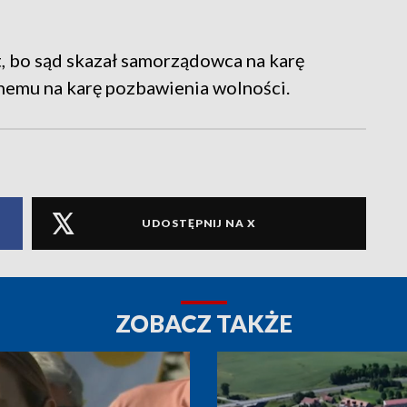
 bo sąd skazał samorządowca na karę
anemu na karę pozbawienia wolności.
UDOSTĘPNIJ NA X
ZOBACZ TAKŻE