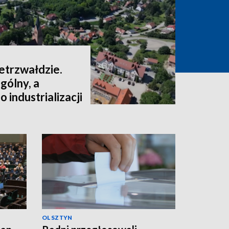
ietrzwałdzie.
gólny, a
 industrializacji
OLSZTYN