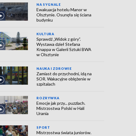
NA SYGNALE
Ewakuacja hotelu Manor w
Olsztynie. Osunęła się ściana
budynku
KULTURA
Sprawdź „Widok z góry”.
Wystawa dzieł Stefana
Knappa w Galerii Sztuki BWA
w Olsztynie
NAUKA I ZDROWIE
Zamiast do przychodni, idą na
SOR. Wakacyjne oblężenie w
szpitalach
ROZRYWKA
Emocje jak przy... puzzlach.
Mistrzostwa Polski w Hali
Urania
SPORT
Mistrzostwa świata juniorów.