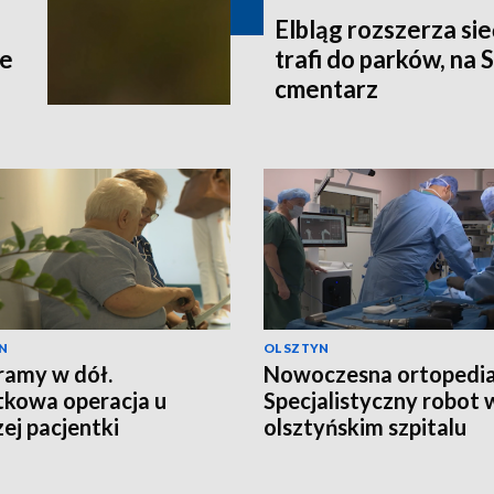
Elbląg rozszerza si
ce
trafi do parków, na 
cmentarz
N
OLSZTYN
ramy w dół.
Nowoczesna ortopedia
kowa operacja u
Specjalistyczny robot 
zej pacjentki
olsztyńskim szpitalu