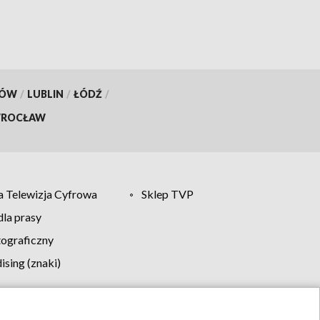
KÓW
/
LUBLIN
/
ŁÓDŹ
/
ROCŁAW
 Telewizja Cyfrowa
Sklep TVP
la prasy
tograficzny
sing (znaki)