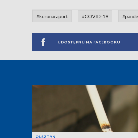
#koronaraport
#COVID-19
#pande
UDOSTĘPNIJ NA FACEBOOKU
OLSZTYN