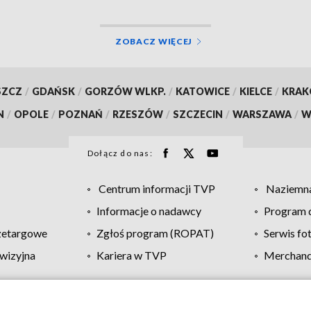
ZOBACZ WIĘCEJ
SZCZ
/
GDAŃSK
/
GORZÓW WLKP.
/
KATOWICE
/
KIELCE
/
KRA
N
/
OPOLE
/
POZNAŃ
/
RZESZÓW
/
SZCZECIN
/
WARSZAWA
/
W
Dołącz do nas:
Centrum informacji TVP
Naziemna
Informacje o nadawcy
Program d
zetargowe
Zgłoś program (ROPAT)
Serwis fo
wizyjna
Kariera w TVP
Merchandi