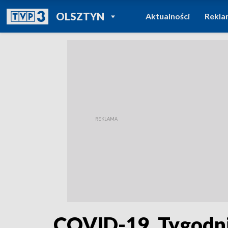
POWRÓT DO
OLSZTYN
Aktualności
Rekla
TVP REGIONY
COVID-19. Tygodn