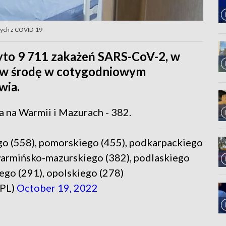
orych z COVID-19
yto 9 711 zakażeń SARS-CoV-2, w
 w środę w cotygodniowym
wia.
a na Warmii i Mazurach - 382.
go (558), pomorskiego (455), podkarpackiego
warmińsko-mazurskiego (382), podlaskiego
iego (291), opolskiego (278)
_PL)
October 19, 2022