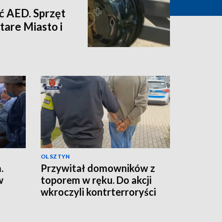
eć AED. Sprzęt
Stare Miasto i
OLSZTYN
.
Przywitał domowników z
w
toporem w ręku. Do akcji
wkroczyli kontrterroryści