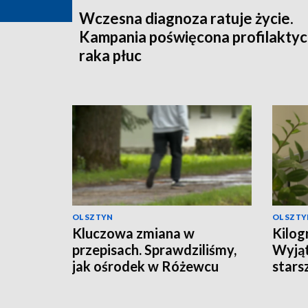
Wczesna diagnoza ratuje życie.
Kampania poświęcona profilakty
raka płuc
OLSZTYN
OLSZTY
Kluczowa zmiana w
Kilog
przepisach. Sprawdziliśmy,
Wyjąt
jak ośrodek w Różewcu
stars
pomaga uzależnionym