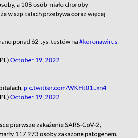
soby, a 108 osób miało choroby
 że w szpitalach przebywa coraz więcej
ano ponad 62 tys. testów na
#koronawirus
.
_PL)
October 19, 2022
pitalach.
pic.twitter.com/WKHt01Lxn4
_PL)
October 19, 2022
lsce pierwsze zakażenie SARS-CoV-2,
marły 117 973 osoby zakażone patogenem.