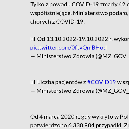
Tylko z powodu COVID-19 zmarły 42 o
współistniejące. Ministerstwo podało,
chorych z COVID-19.
📊 Od 13.10.2022-19.10.2022 r. wykon
pic.twitter.com/0ftvQmBHod
— Ministerstwo Zdrowia (@MZ_GOV
📊 Liczba pacjentów z
#COVID19
w sz
— Ministerstwo Zdrowia (@MZ_GOV
Od 4 marca 2020 r., gdy wykryto w Po
potwierdzono 6 330 904 przypadki. Z