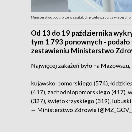
Ministerstwo podało, że w szpitalach przebywa coraz więcej ch
Od 13 do 19 października wykr
tym 1 793 ponownych - podało
zestawieniu Ministerstwo Zdro
Najwięcej zakażeń było na Mazowszu, 
kujawsko-pomorskiego (574), łódzkie
(417), zachodniopomorskiego (417), 
(327), świętokrzyskiego (319), lubusk
— Ministerstwo Zdrowia (@MZ_GOV