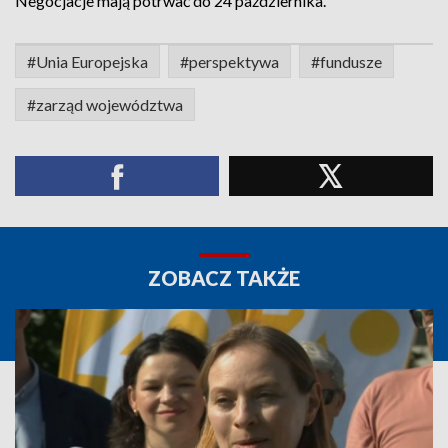
Negocjacje mają potrwać do 24 października.
#Unia Europejska
#perspektywa
#fundusze
#zarząd województwa
ZOBACZ TAKŻE