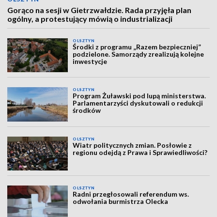
Gorąco na sesji w Gietrzwałdzie. Rada przyjęła plan
ogólny, a protestujący mówią o industrializacji
OLSZTYN
Środki z programu „Razem bezpieczniej”
podzielone. Samorządy zrealizują kolejne
inwestycje
OLSZTYN
Program Żuławski pod lupą ministerstwa.
Parlamentarzyści dyskutowali o redukcji
środków
OLSZTYN
Wiatr politycznych zmian. Posłowie z
regionu odejdą z Prawa i Sprawiedliwości?
OLSZTYN
Radni przegłosowali referendum ws.
odwołania burmistrza Olecka