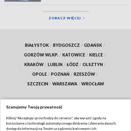
ZOBACZ WIĘCEJ
BIAŁYSTOK
/
BYDGOSZCZ
/
GDAŃSK
/
GORZÓW WLKP.
/
KATOWICE
/
KIELCE
/
KRAKÓW
/
LUBLIN
/
ŁÓDŹ
/
OLSZTYN
/
OPOLE
/
POZNAŃ
/
RZESZÓW
/
SZCZECIN
/
WARSZAWA
/
WROCŁAW
Szanujemy Twoją prywatność
Dołącz do nas:
Kliknij "Akceptuję i przechodzę do serwisu", aby wyrazić zgody na
korzystanie z technologii automatycznego śledzenia i zbierania danych,
TVP
dostęp do informacji na Twoim urządzeniu końcowym i ich