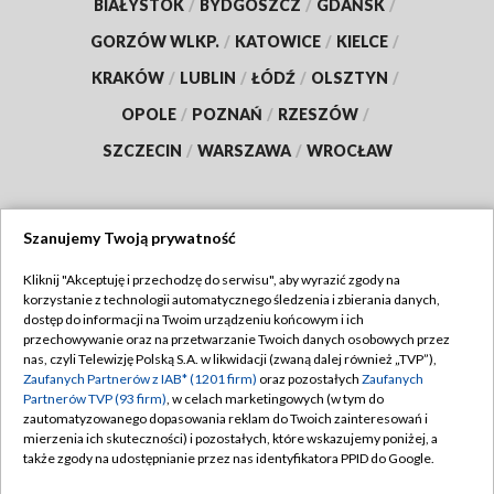
BIAŁYSTOK
/
BYDGOSZCZ
/
GDAŃSK
/
GORZÓW WLKP.
/
KATOWICE
/
KIELCE
/
KRAKÓW
/
LUBLIN
/
ŁÓDŹ
/
OLSZTYN
/
OPOLE
/
POZNAŃ
/
RZESZÓW
/
SZCZECIN
/
WARSZAWA
/
WROCŁAW
Szanujemy Twoją prywatność
Dołącz do nas:
Kliknij "Akceptuję i przechodzę do serwisu", aby wyrazić zgody na
korzystanie z technologii automatycznego śledzenia i zbierania danych,
TVP
dostęp do informacji na Twoim urządzeniu końcowym i ich
Abonament TVP
przechowywanie oraz na przetwarzanie Twoich danych osobowych przez
Regulamin TVP
nas, czyli Telewizję Polską S.A. w likwidacji (zwaną dalej również „TVP”),
Emisja w TVP
Zaufanych Partnerów z IAB* (1201 firm)
oraz pozostałych
Zaufanych
Polityka prywatności
Partnerów TVP (93 firm)
, w celach marketingowych (w tym do
Centrum informacji TVP
Moje zgody
zautomatyzowanego dopasowania reklam do Twoich zainteresowań i
mierzenia ich skuteczności) i pozostałych, które wskazujemy poniżej, a
Naziemna Telewizja Cyfrowa
Pomoc
także zgody na udostępnianie przez nas identyfikatora PPID do Google.
Sklep TVP
Biuro reklamy