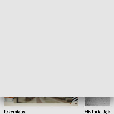
Moje miejsce
Winda region
HISTORIA
Przemiany
Historia Ręką