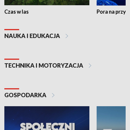
Czas w las
Pora na przyr
NAUKA I EDUKACJA
TECHNIKA I MOTORYZACJA
GOSPODARKA