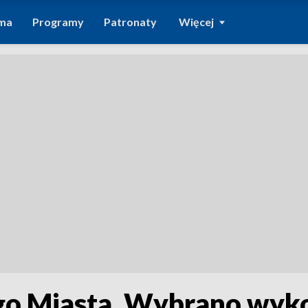
ma
Programy
Patronaty
Więcej
o Miasta. Wybrano wy