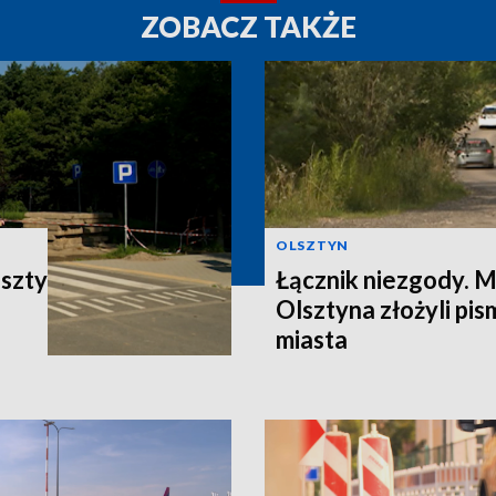
ZOBACZ TAKŻE
OLSZTYN
oszty
Łącznik niezgody. 
Olsztyna złożyli pi
miasta