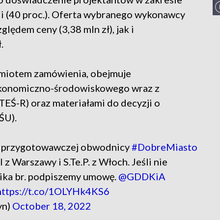
ii (40 proc.). Oferta wybranego wykonawcy
lędem ceny (3,38 mln zł), jak i
.
edmiotem zamówienia, obejmuje
ekonomiczno-środowiskowego wraz z
EŚ-R) oraz materiałami do decyzji o
ŚU).
 przygotowawczej obwodnicy
#DobreMiasto
 z Warszawy i S.Te.P. z Włoch. Jeśli nie
nika br. podpiszemy umowę.
@GDDKiA
https://t.co/1OLYHk4KS6
yn)
October 18, 2022