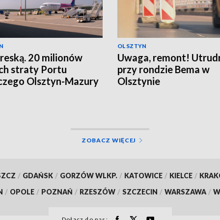
N
OLSZTYN
reską. 20 milionów
Uwaga, remont! Utrud
ch straty Portu
przy rondzie Bema w
czego Olsztyn-Mazury
Olsztynie
ZOBACZ WIĘCEJ
SZCZ
/
GDAŃSK
/
GORZÓW WLKP.
/
KATOWICE
/
KIELCE
/
KRA
N
/
OPOLE
/
POZNAŃ
/
RZESZÓW
/
SZCZECIN
/
WARSZAWA
/
W
Dołącz do nas: