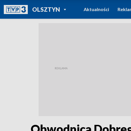
POWRÓT DO
OLSZTYN
Aktualności
Rekla
TVP REGIONY
Obwodnica Dobreg