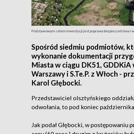
Podstawowym celem inwestycji jest poprawa bezpieczeństwa i
Spośród siedmiu podmiotów, któ
wykonanie dokumentacji przy
Miasta w ciągu DK51, GDDKiA w
Warszawy i S.Te.P. z Włoch - p
Karol Głębocki.
Przedstawiciel olsztyńskiego oddziału
odwołania, to pod koniec październik
Jak podał Głębocki, w postępowaniu pr
ceny (60 proc.) drugim z kryteriów b