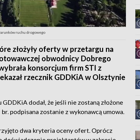
 warunków ruchu drogowego
re złożyły oferty w przetargu na
gotowawczej obwodnicy Dobrego
ybrała konsorcjum firm STI z
rzekazał rzecznik GDDKiA w Olsztynie
 GDDKiA dodał, że jeśli nie zostaną złożone
a br. podpisana zostanie z wykonawcą umowa.
zyjęto dwa kryteria oceny ofert. Oprócz
yło doświadczenie projektantów w zakresie