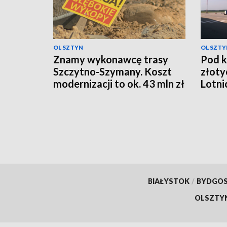
OLSZTYN
OLSZTY
Znamy wykonawcę trasy
Pod k
Szczytno-Szymany. Koszt
złoty
modernizacji to ok. 43 mln zł
Lotni
BIAŁYSTOK
/
BYDGO
OLSZTY