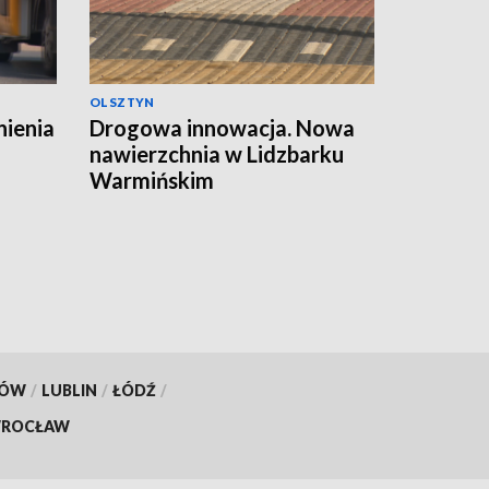
OLSZTYN
nienia
Drogowa innowacja. Nowa
nawierzchnia w Lidzbarku
Warmińskim
KÓW
/
LUBLIN
/
ŁÓDŹ
/
ROCŁAW