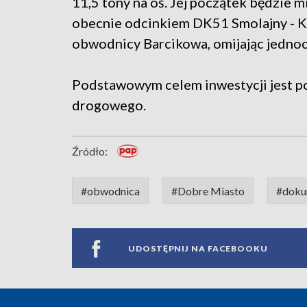
11,5 tony na oś. Jej początek będzie 
obecnie odcinkiem DK51 Smolajny - Kos
obwodnicy Barcikowa, omijając jedno
Podstawowym celem inwestycji jest p
drogowego.
Źródło:
#obwodnica
#Dobre Miasto
#doku
UDOSTĘPNIJ NA FACEBOOKU