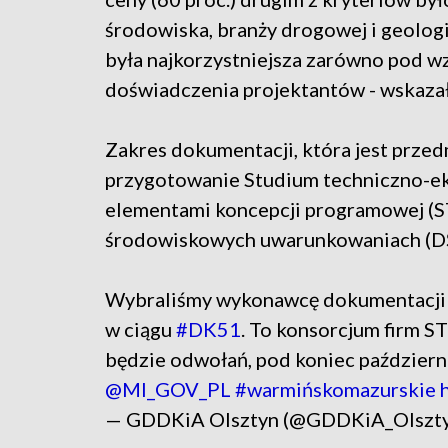
środowiska, branży drogowej i geolog
była najkorzystniejsza zarówno pod wzg
doświadczenia projektantów - wskazał
Zakres dokumentacji, która jest prz
przygotowanie Studium techniczno-
elementami koncepcji programowej (ST
środowiskowych uwarunkowaniach (D
Wybraliśmy wykonawcę dokumentacji
w ciągu
#DK51
. To konsorcjum firm STI
będzie odwołań, pod koniec paździer
@MI_GOV_PL
#warmińskomazurskie
— GDDKiA Olsztyn (@GDDKiA_Olszt