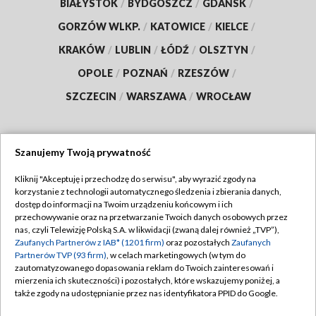
BIAŁYSTOK
/
BYDGOSZCZ
/
GDAŃSK
/
GORZÓW WLKP.
/
KATOWICE
/
KIELCE
/
KRAKÓW
/
LUBLIN
/
ŁÓDŹ
/
OLSZTYN
/
OPOLE
/
POZNAŃ
/
RZESZÓW
/
SZCZECIN
/
WARSZAWA
/
WROCŁAW
Szanujemy Twoją prywatność
Dołącz do nas:
Kliknij "Akceptuję i przechodzę do serwisu", aby wyrazić zgody na
korzystanie z technologii automatycznego śledzenia i zbierania danych,
TVP
dostęp do informacji na Twoim urządzeniu końcowym i ich
Abonament TVP
przechowywanie oraz na przetwarzanie Twoich danych osobowych przez
Regulamin TVP
nas, czyli Telewizję Polską S.A. w likwidacji (zwaną dalej również „TVP”),
Emisja w TVP
Zaufanych Partnerów z IAB* (1201 firm)
oraz pozostałych
Zaufanych
Polityka prywatności
Partnerów TVP (93 firm)
, w celach marketingowych (w tym do
Centrum informacji TVP
Moje zgody
zautomatyzowanego dopasowania reklam do Twoich zainteresowań i
mierzenia ich skuteczności) i pozostałych, które wskazujemy poniżej, a
Naziemna Telewizja Cyfrowa
Pomoc
także zgody na udostępnianie przez nas identyfikatora PPID do Google.
Sklep TVP
Biuro reklamy