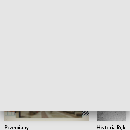
Moje miejsce
Winda region
HISTORIA
Przemiany
Historia Ręką