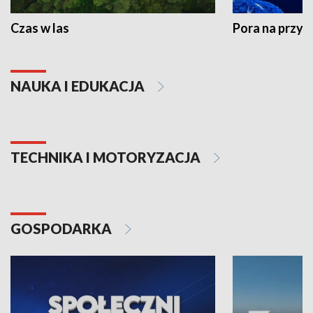
Czas w las
Pora na przyr
NAUKA I EDUKACJA
TECHNIKA I MOTORYZACJA
GOSPODARKA