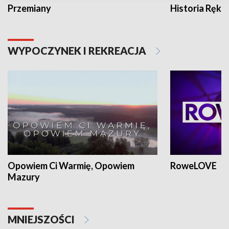
Przemiany
Historia Ręką
WYPOCZYNEK I REKREACJA
Opowiem Ci Warmię, Opowiem
RoweLOVE
Mazury
MNIEJSZOŚCI