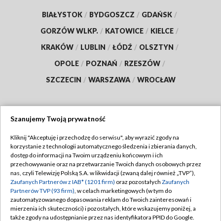
BIAŁYSTOK
/
BYDGOSZCZ
/
GDAŃSK
/
GORZÓW WLKP.
/
KATOWICE
/
KIELCE
/
KRAKÓW
/
LUBLIN
/
ŁÓDŹ
/
OLSZTYN
/
OPOLE
/
POZNAŃ
/
RZESZÓW
/
SZCZECIN
/
WARSZAWA
/
WROCŁAW
Szanujemy Twoją prywatność
Dołącz do nas:
Kliknij "Akceptuję i przechodzę do serwisu", aby wyrazić zgody na
korzystanie z technologii automatycznego śledzenia i zbierania danych,
TVP
dostęp do informacji na Twoim urządzeniu końcowym i ich
Abonament TVP
przechowywanie oraz na przetwarzanie Twoich danych osobowych przez
Regulamin TVP
nas, czyli Telewizję Polską S.A. w likwidacji (zwaną dalej również „TVP”),
Emisja w TVP
Zaufanych Partnerów z IAB* (1201 firm)
oraz pozostałych
Zaufanych
Polityka prywatności
Partnerów TVP (93 firm)
, w celach marketingowych (w tym do
Centrum informacji TVP
Moje zgody
zautomatyzowanego dopasowania reklam do Twoich zainteresowań i
mierzenia ich skuteczności) i pozostałych, które wskazujemy poniżej, a
Naziemna Telewizja Cyfrowa
Pomoc
także zgody na udostępnianie przez nas identyfikatora PPID do Google.