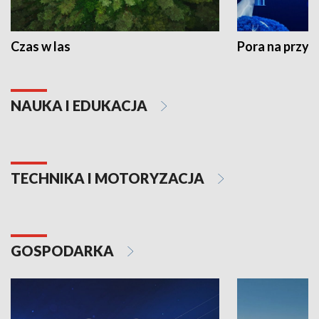
Czas w las
Pora na przyr
NAUKA I EDUKACJA
TECHNIKA I MOTORYZACJA
GOSPODARKA