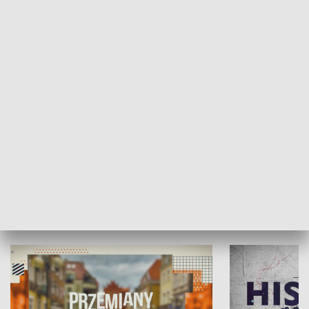
SPOŁECZEŃSTWO
Moje miejsce
Winda region
HISTORIA