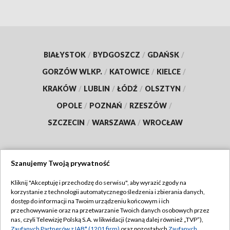
BIAŁYSTOK
/
BYDGOSZCZ
/
GDAŃSK
/
GORZÓW WLKP.
/
KATOWICE
/
KIELCE
/
KRAKÓW
/
LUBLIN
/
ŁÓDŹ
/
OLSZTYN
/
OPOLE
/
POZNAŃ
/
RZESZÓW
/
SZCZECIN
/
WARSZAWA
/
WROCŁAW
Szanujemy Twoją prywatność
Dołącz do nas:
Kliknij "Akceptuję i przechodzę do serwisu", aby wyrazić zgody na
korzystanie z technologii automatycznego śledzenia i zbierania danych,
TVP
dostęp do informacji na Twoim urządzeniu końcowym i ich
Abonament TVP
przechowywanie oraz na przetwarzanie Twoich danych osobowych przez
Regulamin TVP
nas, czyli Telewizję Polską S.A. w likwidacji (zwaną dalej również „TVP”),
Emisja w TVP
Zaufanych Partnerów z IAB* (1201 firm)
oraz pozostałych
Zaufanych
Polityka prywatności