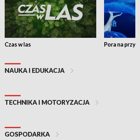
Czas w las
Pora na przyr
NAUKA I EDUKACJA
TECHNIKA I MOTORYZACJA
GOSPODARKA