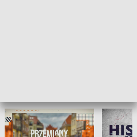
SPOŁECZEŃSTWO
Moje miejsce
Winda region
HISTORIA