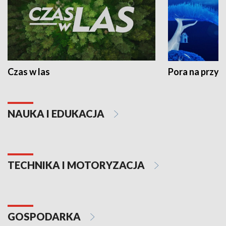
Czas w las
Pora na przyr
NAUKA I EDUKACJA
TECHNIKA I MOTORYZACJA
GOSPODARKA