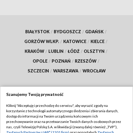
BIAŁYSTOK
/
BYDGOSZCZ
/
GDAŃSK
/
GORZÓW WLKP.
/
KATOWICE
/
KIELCE
/
KRAKÓW
/
LUBLIN
/
ŁÓDŹ
/
OLSZTYN
/
OPOLE
/
POZNAŃ
/
RZESZÓW
/
SZCZECIN
/
WARSZAWA
/
WROCŁAW
Szanujemy Twoją prywatność
Dołącz do nas:
Kliknij "Akceptuję i przechodzę do serwisu", aby wyrazić zgody na
korzystanie z technologii automatycznego śledzenia i zbierania danych,
TVP
dostęp do informacji na Twoim urządzeniu końcowym i ich
Abonament TVP
przechowywanie oraz na przetwarzanie Twoich danych osobowych przez
Regulamin TVP
nas, czyli Telewizję Polską S.A. w likwidacji (zwaną dalej również „TVP”),
Emisja w TVP
Zaufanych Partnerów z IAB* (1201 firm)
oraz pozostałych
Zaufanych
Polityka prywatności