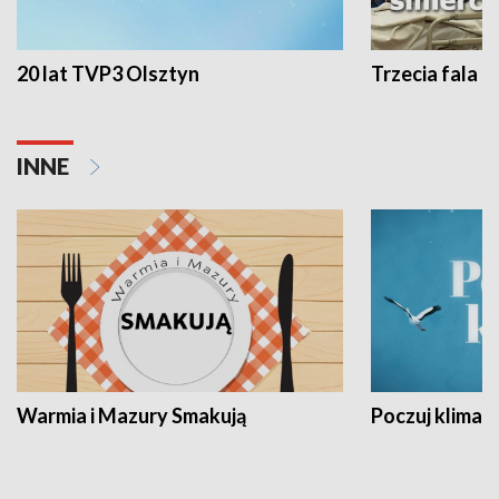
20 lat TVP3 Olsztyn
Trzecia fala -
INNE
Warmia i Mazury Smakują
Poczuj klimat