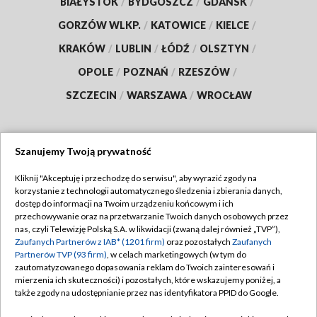
BIAŁYSTOK
/
BYDGOSZCZ
/
GDAŃSK
/
GORZÓW WLKP.
/
KATOWICE
/
KIELCE
/
KRAKÓW
/
LUBLIN
/
ŁÓDŹ
/
OLSZTYN
/
OPOLE
/
POZNAŃ
/
RZESZÓW
/
SZCZECIN
/
WARSZAWA
/
WROCŁAW
Szanujemy Twoją prywatność
Dołącz do nas:
Kliknij "Akceptuję i przechodzę do serwisu", aby wyrazić zgody na
korzystanie z technologii automatycznego śledzenia i zbierania danych,
TVP
dostęp do informacji na Twoim urządzeniu końcowym i ich
Abonament TVP
przechowywanie oraz na przetwarzanie Twoich danych osobowych przez
Regulamin TVP
nas, czyli Telewizję Polską S.A. w likwidacji (zwaną dalej również „TVP”),
Emisja w TVP
Polityka prywatności
Zaufanych Partnerów z IAB* (1201 firm)
oraz pozostałych
Zaufanych
Partnerów TVP (93 firm)
, w celach marketingowych (w tym do
Centrum informacji TVP
Moje zgody
zautomatyzowanego dopasowania reklam do Twoich zainteresowań i
mierzenia ich skuteczności) i pozostałych, które wskazujemy poniżej, a
Naziemna Telewizja Cyfrowa
Pomoc
także zgody na udostępnianie przez nas identyfikatora PPID do Google.
Sklep TVP
Biuro reklamy