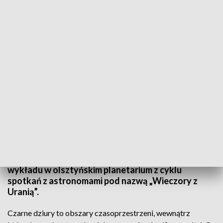
Spojrzeć na czarne dziury można było na wykładzie profesora Łukasza
Wyrzykowskiego z Uniwersytetu Warszawskiego
Czarne dziury - wiemy o nich niewiele więcej ponad
to, że istnieją i zakrzywiają czasoprzestrzeń. Jak je
wykryć, jakie są ich rodzaje i w jaki sposób możemy
poznać ich kolejne sekrety? To było tematyką
wykładu w olsztyńskim planetarium z cyklu
spotkań z astronomami pod nazwą „Wieczory z
Uranią”.
Czarne dziury to obszary czasoprzestrzeni, wewnątrz