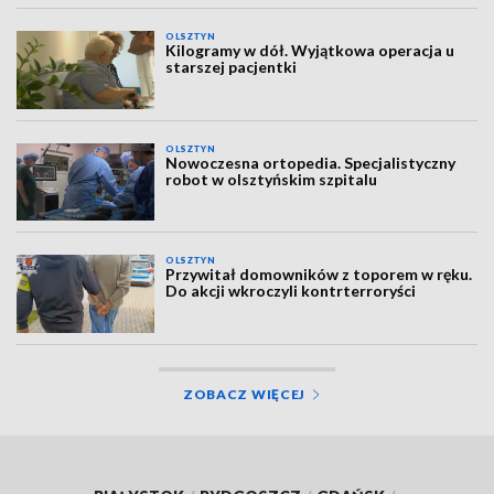
OLSZTYN
Kilogramy w dół. Wyjątkowa operacja u
starszej pacjentki
OLSZTYN
Nowoczesna ortopedia. Specjalistyczny
robot w olsztyńskim szpitalu
OLSZTYN
Przywitał domowników z toporem w ręku.
Do akcji wkroczyli kontrterroryści
ZOBACZ WIĘCEJ