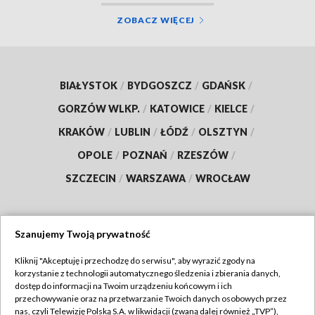
ZOBACZ WIĘCEJ
BIAŁYSTOK
/
BYDGOSZCZ
/
GDAŃSK
/
GORZÓW WLKP.
/
KATOWICE
/
KIELCE
/
KRAKÓW
/
LUBLIN
/
ŁÓDŹ
/
OLSZTYN
/
OPOLE
/
POZNAŃ
/
RZESZÓW
/
SZCZECIN
/
WARSZAWA
/
WROCŁAW
Szanujemy Twoją prywatność
Dołącz do nas:
Kliknij "Akceptuję i przechodzę do serwisu", aby wyrazić zgody na
korzystanie z technologii automatycznego śledzenia i zbierania danych,
TVP
dostęp do informacji na Twoim urządzeniu końcowym i ich
Abonament TVP
przechowywanie oraz na przetwarzanie Twoich danych osobowych przez
Regulamin TVP
nas, czyli Telewizję Polską S.A. w likwidacji (zwaną dalej również „TVP”),