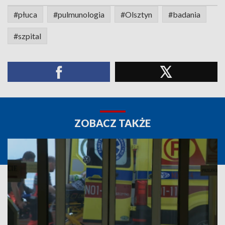
#płuca
#pulmunologia
#Olsztyn
#badania
#szpital
ZOBACZ TAKŻE