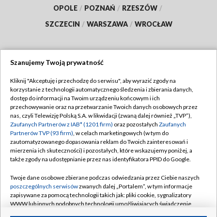
OPOLE
/
POZNAŃ
/
RZESZÓW
/
SZCZECIN
/
WARSZAWA
/
WROCŁAW
Szanujemy Twoją prywatność
Dołącz do nas:
Kliknij "Akceptuję i przechodzę do serwisu", aby wyrazić zgody na
korzystanie z technologii automatycznego śledzenia i zbierania danych,
TVP
dostęp do informacji na Twoim urządzeniu końcowym i ich
Abonament TVP
przechowywanie oraz na przetwarzanie Twoich danych osobowych przez
Regulamin TVP
nas, czyli Telewizję Polską S.A. w likwidacji (zwaną dalej również „TVP”),
Emisja w TVP
Polityka prywatności
Zaufanych Partnerów z IAB* (1201 firm)
oraz pozostałych
Zaufanych
Partnerów TVP (93 firm)
, w celach marketingowych (w tym do
Centrum informacji TVP
Moje zgody
zautomatyzowanego dopasowania reklam do Twoich zainteresowań i
mierzenia ich skuteczności) i pozostałych, które wskazujemy poniżej, a
Naziemna Telewizja Cyfrowa
Pomoc
także zgody na udostępnianie przez nas identyfikatora PPID do Google.
Sklep TVP
Biuro reklamy
Twoje dane osobowe zbierane podczas odwiedzania przez Ciebie naszych
Rada Programowa
Kontakt
poszczególnych serwisów
zwanych dalej „Portalem”, w tym informacje
zapisywane za pomocą technologii takich jak: pliki cookie, sygnalizatory
System NOS
WWW lub innych podobnych technologii umożliwiających świadczenie
dopasowanych i bezpiecznych usług, personalizację treści oraz reklam,
Informacje o nadawcy