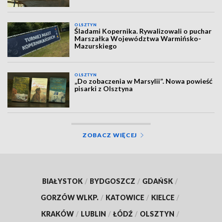
OLSZTYN
Śladami Kopernika. Rywalizowali o puchar
Marszałka Województwa Warmińsko-
Mazurskiego
OLSZTYN
„Do zobaczenia w Marsylii”. Nowa powieść
pisarki z Olsztyna
ZOBACZ WIĘCEJ
BIAŁYSTOK
/
BYDGOSZCZ
/
GDAŃSK
/
GORZÓW WLKP.
/
KATOWICE
/
KIELCE
/
KRAKÓW
/
LUBLIN
/
ŁÓDŹ
/
OLSZTYN
/