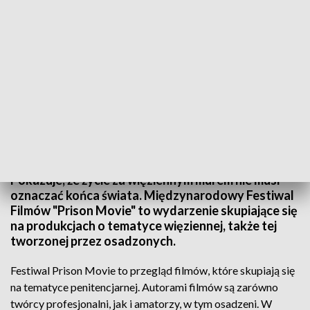
Nagrodzono filmy o tematyce penitencjarnej
Ten festiwal od dekady łamie stereotypy.
Pokazuje, że życie za więziennym murem nie musi
oznaczać końca świata. Międzynarodowy Festiwal
Filmów "Prison Movie" to wydarzenie skupiające się
na produkcjach o tematyce więziennej, także tej
tworzonej przez osadzonych.
Festiwal Prison Movie to przegląd filmów, które skupiają się
na tematyce penitencjarnej. Autorami filmów są zarówno
twórcy profesjonalni, jak i amatorzy, w tym osadzeni. W