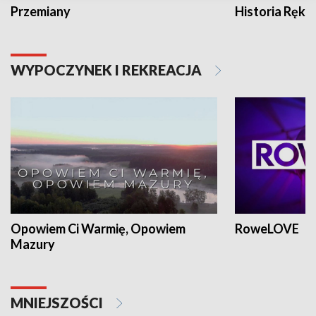
Przemiany
Historia Ręką
WYPOCZYNEK I REKREACJA
Opowiem Ci Warmię, Opowiem
RoweLOVE
Mazury
MNIEJSZOŚCI