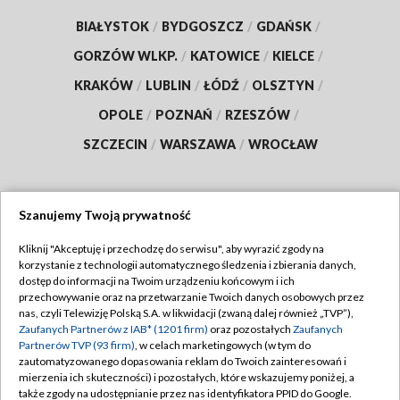
BIAŁYSTOK
/
BYDGOSZCZ
/
GDAŃSK
/
GORZÓW WLKP.
/
KATOWICE
/
KIELCE
/
KRAKÓW
/
LUBLIN
/
ŁÓDŹ
/
OLSZTYN
/
OPOLE
/
POZNAŃ
/
RZESZÓW
/
SZCZECIN
/
WARSZAWA
/
WROCŁAW
Szanujemy Twoją prywatność
Dołącz do nas:
Kliknij "Akceptuję i przechodzę do serwisu", aby wyrazić zgody na
korzystanie z technologii automatycznego śledzenia i zbierania danych,
TVP
dostęp do informacji na Twoim urządzeniu końcowym i ich
Abonament TVP
przechowywanie oraz na przetwarzanie Twoich danych osobowych przez
Regulamin TVP
nas, czyli Telewizję Polską S.A. w likwidacji (zwaną dalej również „TVP”),
Emisja w TVP
Zaufanych Partnerów z IAB* (1201 firm)
oraz pozostałych
Zaufanych
Polityka prywatności
Partnerów TVP (93 firm)
, w celach marketingowych (w tym do
Centrum informacji TVP
Moje zgody
zautomatyzowanego dopasowania reklam do Twoich zainteresowań i
mierzenia ich skuteczności) i pozostałych, które wskazujemy poniżej, a
Naziemna Telewizja Cyfrowa
Pomoc
także zgody na udostępnianie przez nas identyfikatora PPID do Google.