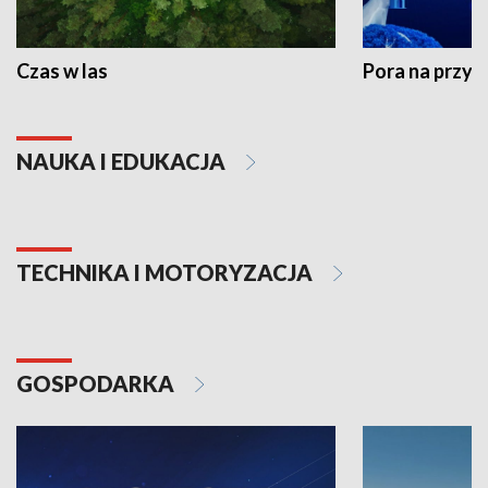
Czas w las
Pora na przyr
NAUKA I EDUKACJA
TECHNIKA I MOTORYZACJA
GOSPODARKA