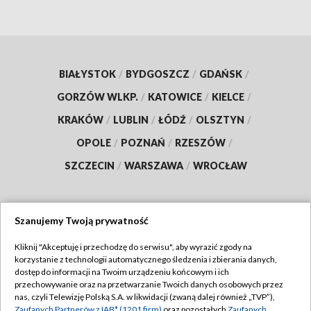
BIAŁYSTOK
/
BYDGOSZCZ
/
GDAŃSK
/
GORZÓW WLKP.
/
KATOWICE
/
KIELCE
/
KRAKÓW
/
LUBLIN
/
ŁÓDŹ
/
OLSZTYN
/
OPOLE
/
POZNAŃ
/
RZESZÓW
/
SZCZECIN
/
WARSZAWA
/
WROCŁAW
Szanujemy Twoją prywatność
Dołącz do nas:
Kliknij "Akceptuję i przechodzę do serwisu", aby wyrazić zgody na
korzystanie z technologii automatycznego śledzenia i zbierania danych,
TVP
dostęp do informacji na Twoim urządzeniu końcowym i ich
Abonament TVP
przechowywanie oraz na przetwarzanie Twoich danych osobowych przez
Regulamin TVP
nas, czyli Telewizję Polską S.A. w likwidacji (zwaną dalej również „TVP”),
Emisja w TVP
Zaufanych Partnerów z IAB* (1201 firm)
oraz pozostałych
Zaufanych
Polityka prywatności