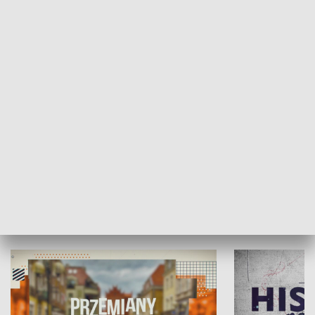
SPOŁECZEŃSTWO
Moje miejsce
Winda region
HISTORIA