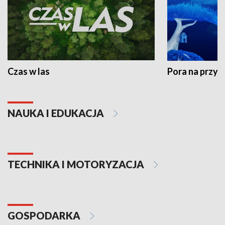
Czas w las
Pora na przyr
NAUKA I EDUKACJA
TECHNIKA I MOTORYZACJA
GOSPODARKA