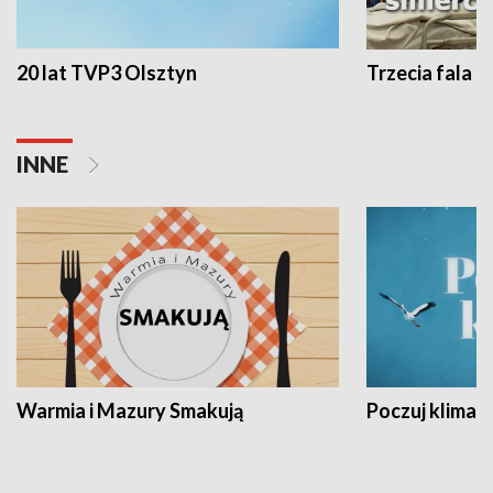
20 lat TVP3 Olsztyn
Trzecia fala -
INNE
Warmia i Mazury Smakują
Poczuj klimat