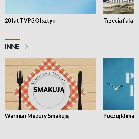
20 lat TVP3 Olsztyn
Trzecia fala -
INNE
Warmia i Mazury Smakują
Poczuj klimat