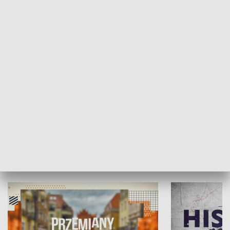
SPOŁECZEŃSTWO
Moje miejsce
Winda region
HISTORIA