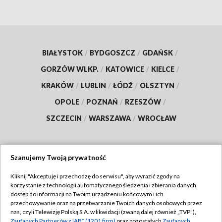
BIAŁYSTOK
/
BYDGOSZCZ
/
GDAŃSK
/
GORZÓW WLKP.
/
KATOWICE
/
KIELCE
/
KRAKÓW
/
LUBLIN
/
ŁÓDŹ
/
OLSZTYN
/
OPOLE
/
POZNAŃ
/
RZESZÓW
/
SZCZECIN
/
WARSZAWA
/
WROCŁAW
Szanujemy Twoją prywatność
Dołącz do nas:
Kliknij "Akceptuję i przechodzę do serwisu", aby wyrazić zgody na
korzystanie z technologii automatycznego śledzenia i zbierania danych,
TVP
dostęp do informacji na Twoim urządzeniu końcowym i ich
Abonament TVP
przechowywanie oraz na przetwarzanie Twoich danych osobowych przez
Regulamin TVP
nas, czyli Telewizję Polską S.A. w likwidacji (zwaną dalej również „TVP”),
Emisja w TVP
Zaufanych Partnerów z IAB* (1201 firm)
oraz pozostałych
Zaufanych
Polityka prywatności