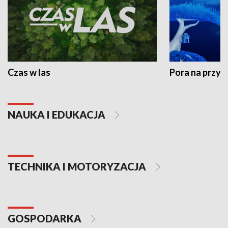
Czas w las
Pora na przyr
NAUKA I EDUKACJA
TECHNIKA I MOTORYZACJA
GOSPODARKA