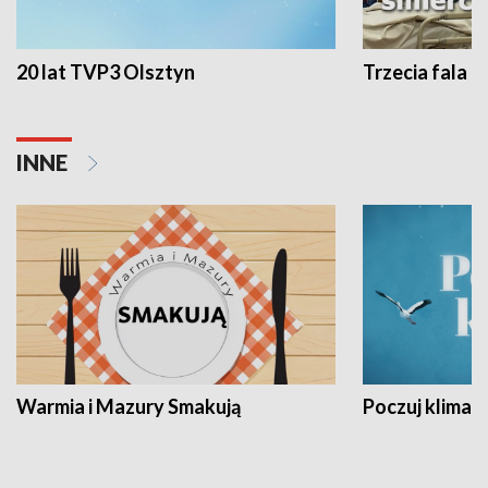
20 lat TVP3 Olsztyn
Trzecia fala -
INNE
Warmia i Mazury Smakują
Poczuj klimat