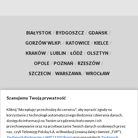
BIAŁYSTOK
/
BYDGOSZCZ
/
GDAŃSK
/
GORZÓW WLKP.
/
KATOWICE
/
KIELCE
/
KRAKÓW
/
LUBLIN
/
ŁÓDŹ
/
OLSZTYN
/
OPOLE
/
POZNAŃ
/
RZESZÓW
/
SZCZECIN
/
WARSZAWA
/
WROCŁAW
Szanujemy Twoją prywatność
Dołącz do nas:
Kliknij "Akceptuję i przechodzę do serwisu", aby wyrazić zgody na
korzystanie z technologii automatycznego śledzenia i zbierania danych,
TVP
dostęp do informacji na Twoim urządzeniu końcowym i ich
Abonament TVP
przechowywanie oraz na przetwarzanie Twoich danych osobowych przez
Regulamin TVP
nas, czyli Telewizję Polską S.A. w likwidacji (zwaną dalej również „TVP”),
Emisja w TVP
Zaufanych Partnerów z IAB* (1201 firm)
oraz pozostałych
Zaufanych
Polityka prywatności