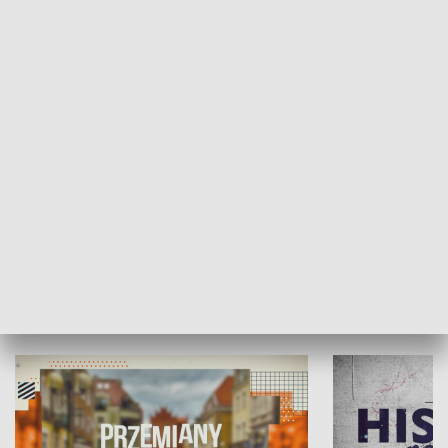
SPOŁECZEŃSTWO
Moje miejsce
Winda region
HISTORIA