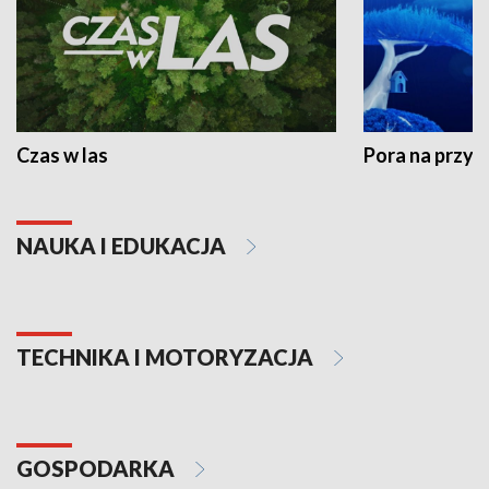
Czas w las
Pora na przyr
NAUKA I EDUKACJA
TECHNIKA I MOTORYZACJA
GOSPODARKA