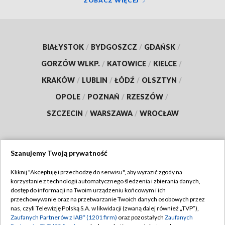
ZOBACZ WIĘCEJ
BIAŁYSTOK
/
BYDGOSZCZ
/
GDAŃSK
/
GORZÓW WLKP.
/
KATOWICE
/
KIELCE
/
KRAKÓW
/
LUBLIN
/
ŁÓDŹ
/
OLSZTYN
/
OPOLE
/
POZNAŃ
/
RZESZÓW
/
SZCZECIN
/
WARSZAWA
/
WROCŁAW
Szanujemy Twoją prywatność
Dołącz do nas:
Kliknij "Akceptuję i przechodzę do serwisu", aby wyrazić zgody na
korzystanie z technologii automatycznego śledzenia i zbierania danych,
TVP
dostęp do informacji na Twoim urządzeniu końcowym i ich
Abonament TVP
przechowywanie oraz na przetwarzanie Twoich danych osobowych przez
Regulamin TVP
nas, czyli Telewizję Polską S.A. w likwidacji (zwaną dalej również „TVP”),
Emisja w TVP
Polityka prywatności
Zaufanych Partnerów z IAB* (1201 firm)
oraz pozostałych
Zaufanych