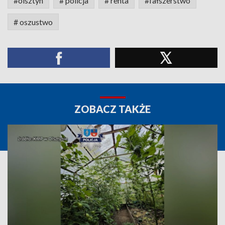
#olsztyn
# policja
# renta
#fałszerstwo
# oszustwo
ZOBACZ TAKŻE