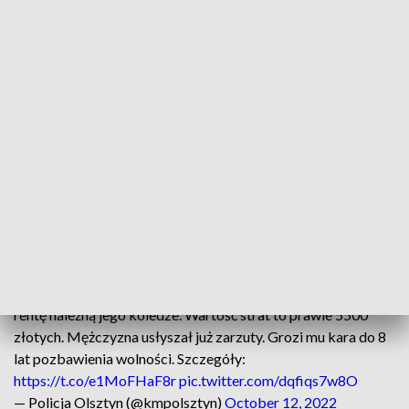
Komendy Miejskiej Policji w Olsztynie, funkcjonariusze z
Wydziału do Walki z Przestępczością Gospodarczą
Komendy Miejskiej Policji w Olsztynie wyjaśnili okoliczności
oszustwa, do jakiego doszło przy pobieraniu świadczenia
renty socjalnej należnej pewnemu seniorowi.
Sprawa wyszła na jaw, po tym, jak córka pokrzywdzonego
zorientowała się, że na konto placówki medycznej, w której
przebywa jej ojciec, nie wpływa należna mu renta. Kobieta
zgłosiła się do ubezpieczyciela, gdzie otrzymała informację,
że w ostatnim czasie doszło do zamiany numeru rachunku
bankowego odbioru świadczenia.
36-latek sfałszował dokumenty i w ten sposób pobierał
rentę należną jego koledze. Wartość strat to prawie 5500
złotych. Mężczyzna usłyszał już zarzuty. Grozi mu kara do 8
lat pozbawienia wolności. Szczegóły:
https://t.co/e1MoFHaF8r
pic.twitter.com/dqfiqs7w8O
— Policja Olsztyn (@kmpolsztyn)
October 12, 2022