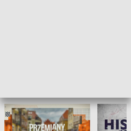
SPOŁECZEŃSTWO
Moje miejsce
Winda region
HISTORIA