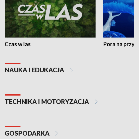
Czas w las
Pora na przyr
NAUKA I EDUKACJA
TECHNIKA I MOTORYZACJA
GOSPODARKA