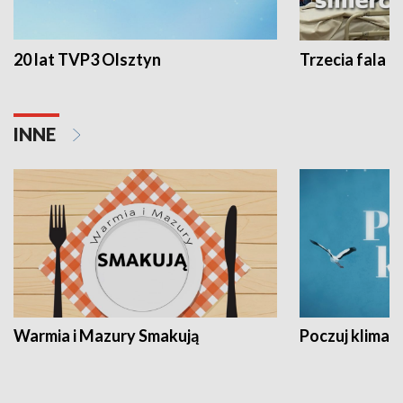
20 lat TVP3 Olsztyn
Trzecia fala -
INNE
Warmia i Mazury Smakują
Poczuj klimat