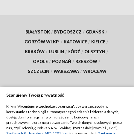
BIAŁYSTOK
/
BYDGOSZCZ
/
GDAŃSK
/
GORZÓW WLKP.
/
KATOWICE
/
KIELCE
/
KRAKÓW
/
LUBLIN
/
ŁÓDŹ
/
OLSZTYN
/
OPOLE
/
POZNAŃ
/
RZESZÓW
/
SZCZECIN
/
WARSZAWA
/
WROCŁAW
Szanujemy Twoją prywatność
Dołącz do nas:
Kliknij "Akceptuję i przechodzę do serwisu", aby wyrazić zgody na
korzystanie z technologii automatycznego śledzenia i zbierania danych,
TVP
dostęp do informacji na Twoim urządzeniu końcowym i ich
Abonament TVP
przechowywanie oraz na przetwarzanie Twoich danych osobowych przez
Regulamin TVP
nas, czyli Telewizję Polską S.A. w likwidacji (zwaną dalej również „TVP”),
Emisja w TVP
Zaufanych Partnerów z IAB* (1201 firm)
oraz pozostałych
Zaufanych
Polityka prywatności