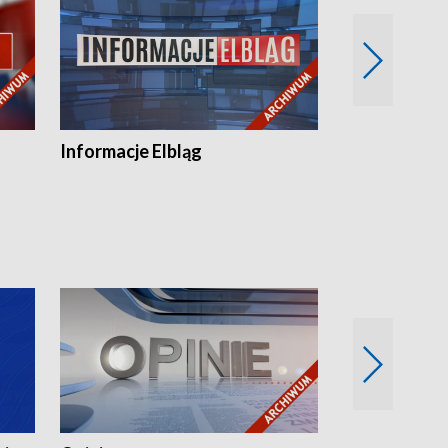
Informacje Elbląg
Wstaje nowy