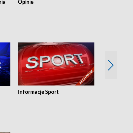
nia
Opinie
Opinie Elblą
Informacje Sport
Flesz sport