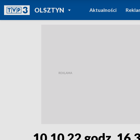
POWRÓT DO
OLSZTYN
Aktualności
Rekla
TVP REGIONY
10.10.22 godz. 16.