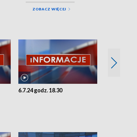
ZOBACZ WIĘCEJ
6.7.24 godz. 18.30
5.7.24 godz. 