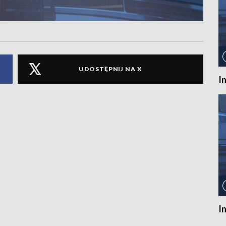
UDOSTĘPNIJ NA X
I
I