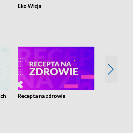
Eko Wizja
ach
Recepta na zdrowie
Wybieram z