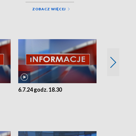
ZOBACZ WIĘCEJ
6.7.24 godz. 18.30
5.7.24 godz. 