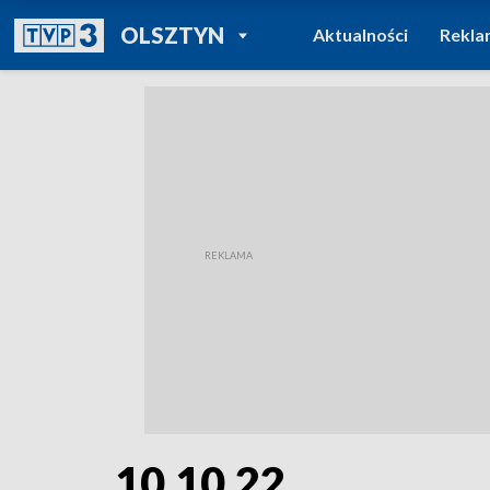
POWRÓT DO
OLSZTYN
Aktualności
Rekla
TVP REGIONY
10.10.22