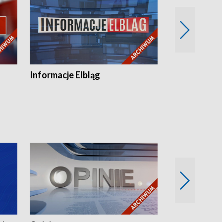
Informacje Elbląg
Wstaje nowy