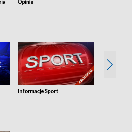
nia
Opinie
Opinie Elblą
Informacje Sport
Flesz sport