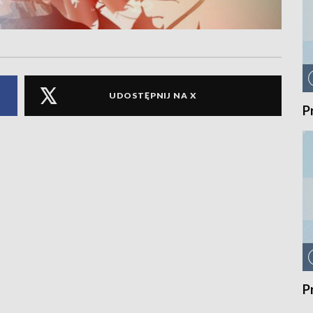
UDOSTĘPNIJ NA X
P
P