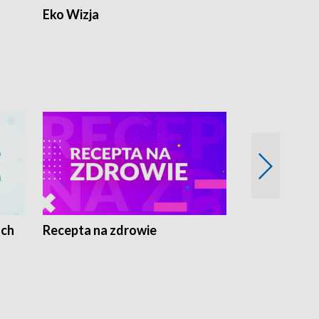
Eko Wizja
ach
Recepta na zdrowie
Wybieram z