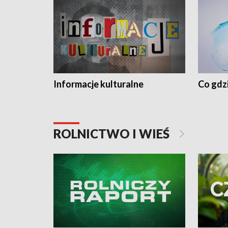
Informacje kulturalne
Co gdzi
ROLNICTWO I WIEŚ