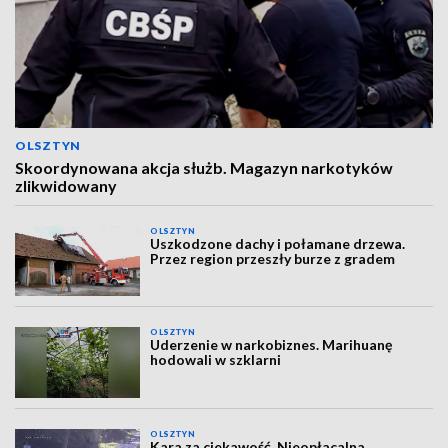
OLSZTYN
Skoordynowana akcja służb. Magazyn narkotyków
zlikwidowany
OLSZTYN
Uszkodzone dachy i połamane drzewa.
Przez region przeszły burze z gradem
OLSZTYN
Uderzenie w narkobiznes. Marihuanę
hodowali w szklarni
OLSZTYN
Kara za ciekawość. Nieopłacalna