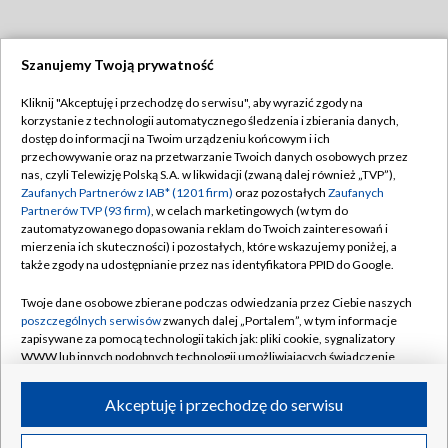
Szanujemy Twoją prywatność
Dołącz do nas:
Kliknij "Akceptuję i przechodzę do serwisu", aby wyrazić zgody na
korzystanie z technologii automatycznego śledzenia i zbierania danych,
TVP
dostęp do informacji na Twoim urządzeniu końcowym i ich
Abonament TVP
przechowywanie oraz na przetwarzanie Twoich danych osobowych przez
Regulamin TVP
nas, czyli Telewizję Polską S.A. w likwidacji (zwaną dalej również „TVP”),
Emisja w TVP
Polityka prywatności
Zaufanych Partnerów z IAB* (1201 firm)
oraz pozostałych
Zaufanych
Partnerów TVP (93 firm)
, w celach marketingowych (w tym do
Centrum informacji TVP
Moje zgody
zautomatyzowanego dopasowania reklam do Twoich zainteresowań i
mierzenia ich skuteczności) i pozostałych, które wskazujemy poniżej, a
Naziemna Telewizja Cyfrowa
Pomoc
także zgody na udostępnianie przez nas identyfikatora PPID do Google.
Sklep TVP
Biuro reklamy
Twoje dane osobowe zbierane podczas odwiedzania przez Ciebie naszych
Rada Programowa
Kontakt
poszczególnych serwisów
zwanych dalej „Portalem”, w tym informacje
zapisywane za pomocą technologii takich jak: pliki cookie, sygnalizatory
System NOS
WWW lub innych podobnych technologii umożliwiających świadczenie
dopasowanych i bezpiecznych usług, personalizację treści oraz reklam,
Informacje o nadawcy
Kanały
udostępnianie funkcji mediów społecznościowych oraz analizowanie
Akceptuję i przechodzę do serwisu
ruchu w Internecie.
Program dla prasy
©2026 Telewizja Polska S.A. w likwidacji
Biuro Reklamy