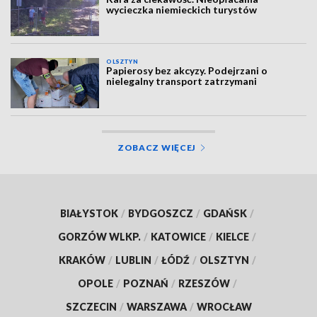
wycieczka niemieckich turystów
OLSZTYN
Papierosy bez akcyzy. Podejrzani o
nielegalny transport zatrzymani
ZOBACZ WIĘCEJ
BIAŁYSTOK
/
BYDGOSZCZ
/
GDAŃSK
/
GORZÓW WLKP.
/
KATOWICE
/
KIELCE
/
KRAKÓW
/
LUBLIN
/
ŁÓDŹ
/
OLSZTYN
/
OPOLE
/
POZNAŃ
/
RZESZÓW
/
SZCZECIN
/
WARSZAWA
/
WROCŁAW