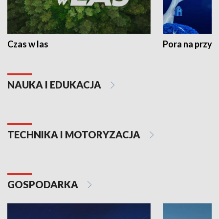
Czas w las
Pora na przyr
NAUKA I EDUKACJA
TECHNIKA I MOTORYZACJA
GOSPODARKA