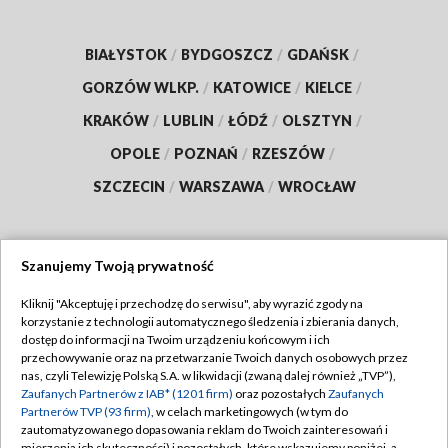
BIAŁYSTOK
/
BYDGOSZCZ
/
GDAŃSK
/
GORZÓW WLKP.
/
KATOWICE
/
KIELCE
/
KRAKÓW
/
LUBLIN
/
ŁÓDŹ
/
OLSZTYN
/
OPOLE
/
POZNAŃ
/
RZESZÓW
/
SZCZECIN
/
WARSZAWA
/
WROCŁAW
Szanujemy Twoją prywatność
Dołącz do nas:
Kliknij "Akceptuję i przechodzę do serwisu", aby wyrazić zgody na
korzystanie z technologii automatycznego śledzenia i zbierania danych,
TVP
dostęp do informacji na Twoim urządzeniu końcowym i ich
Abonament TVP
przechowywanie oraz na przetwarzanie Twoich danych osobowych przez
Regulamin TVP
nas, czyli Telewizję Polską S.A. w likwidacji (zwaną dalej również „TVP”),
Emisja w TVP
Zaufanych Partnerów z IAB* (1201 firm)
oraz pozostałych
Zaufanych
Polityka prywatności
Partnerów TVP (93 firm)
, w celach marketingowych (w tym do
Centrum informacji TVP
Moje zgody
zautomatyzowanego dopasowania reklam do Twoich zainteresowań i
mierzenia ich skuteczności) i pozostałych, które wskazujemy poniżej, a