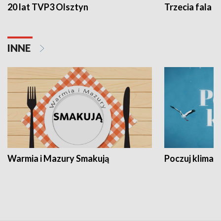
20 lat TVP3 Olsztyn
Trzecia fala -
INNE
Warmia i Mazury Smakują
Poczuj klimat