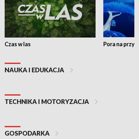
Czas w las
Pora na przyr
NAUKA I EDUKACJA
TECHNIKA I MOTORYZACJA
GOSPODARKA