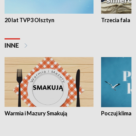
20 lat TVP3 Olsztyn
Trzecia fala -
INNE
Warmia i Mazury Smakują
Poczuj klimat