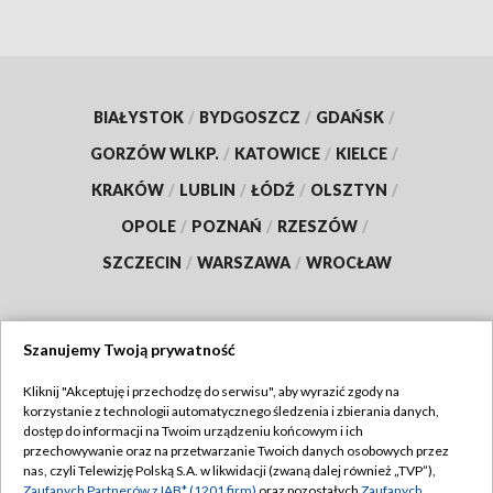
BIAŁYSTOK
/
BYDGOSZCZ
/
GDAŃSK
/
GORZÓW WLKP.
/
KATOWICE
/
KIELCE
/
KRAKÓW
/
LUBLIN
/
ŁÓDŹ
/
OLSZTYN
/
OPOLE
/
POZNAŃ
/
RZESZÓW
/
SZCZECIN
/
WARSZAWA
/
WROCŁAW
Szanujemy Twoją prywatność
Dołącz do nas:
Kliknij "Akceptuję i przechodzę do serwisu", aby wyrazić zgody na
korzystanie z technologii automatycznego śledzenia i zbierania danych,
TVP
dostęp do informacji na Twoim urządzeniu końcowym i ich
Abonament TVP
przechowywanie oraz na przetwarzanie Twoich danych osobowych przez
Regulamin TVP
nas, czyli Telewizję Polską S.A. w likwidacji (zwaną dalej również „TVP”),
Emisja w TVP
Zaufanych Partnerów z IAB* (1201 firm)
oraz pozostałych
Zaufanych
Polityka prywatności