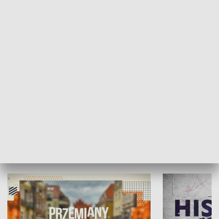
SPOŁECZEŃSTWO
Moje miejsce
Winda region
HISTORIA