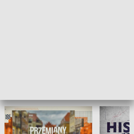
SPOŁECZEŃSTWO
Moje miejsce
Winda region
HISTORIA