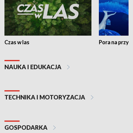
Czas w las
Pora na przyr
NAUKA I EDUKACJA
TECHNIKA I MOTORYZACJA
GOSPODARKA