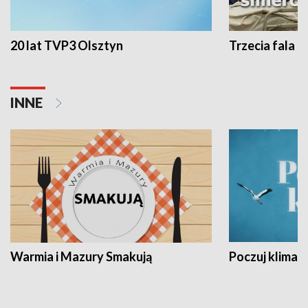
20 lat TVP3 Olsztyn
Trzecia fala -
INNE
Warmia i Mazury Smakują
Poczuj klimat