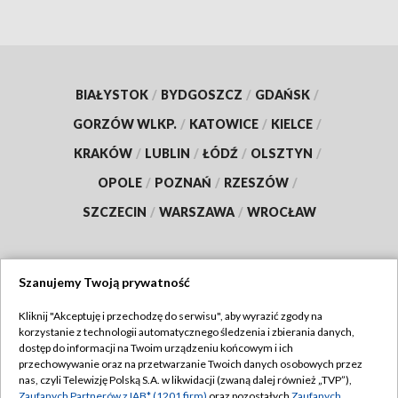
BIAŁYSTOK
/
BYDGOSZCZ
/
GDAŃSK
/
GORZÓW WLKP.
/
KATOWICE
/
KIELCE
/
KRAKÓW
/
LUBLIN
/
ŁÓDŹ
/
OLSZTYN
/
OPOLE
/
POZNAŃ
/
RZESZÓW
/
SZCZECIN
/
WARSZAWA
/
WROCŁAW
Szanujemy Twoją prywatność
Dołącz do nas:
Kliknij "Akceptuję i przechodzę do serwisu", aby wyrazić zgody na
korzystanie z technologii automatycznego śledzenia i zbierania danych,
TVP
dostęp do informacji na Twoim urządzeniu końcowym i ich
Abonament TVP
przechowywanie oraz na przetwarzanie Twoich danych osobowych przez
Regulamin TVP
nas, czyli Telewizję Polską S.A. w likwidacji (zwaną dalej również „TVP”),
Emisja w TVP
Zaufanych Partnerów z IAB* (1201 firm)
oraz pozostałych
Zaufanych
Polityka prywatności