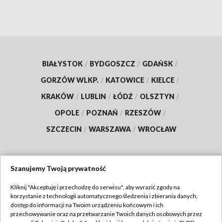
BIAŁYSTOK
/
BYDGOSZCZ
/
GDAŃSK
/
GORZÓW WLKP.
/
KATOWICE
/
KIELCE
/
KRAKÓW
/
LUBLIN
/
ŁÓDŹ
/
OLSZTYN
/
OPOLE
/
POZNAŃ
/
RZESZÓW
/
SZCZECIN
/
WARSZAWA
/
WROCŁAW
Szanujemy Twoją prywatność
Dołącz do nas:
Kliknij "Akceptuję i przechodzę do serwisu", aby wyrazić zgody na
korzystanie z technologii automatycznego śledzenia i zbierania danych,
TVP
dostęp do informacji na Twoim urządzeniu końcowym i ich
Abonament TVP
przechowywanie oraz na przetwarzanie Twoich danych osobowych przez
Regulamin TVP