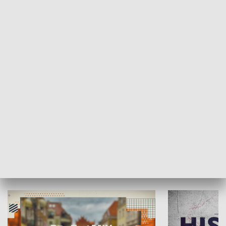
SPOŁECZEŃSTWO
Moje miejsce
Winda region
HISTORIA