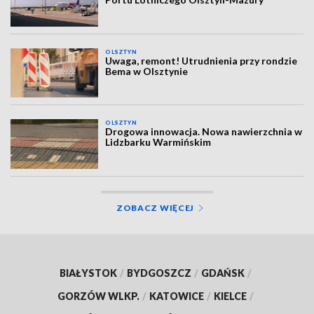
OLSZTYN
Uwaga, remont! Utrudnienia przy rondzie
Bema w Olsztynie
OLSZTYN
Drogowa innowacja. Nowa nawierzchnia w
Lidzbarku Warmińskim
ZOBACZ WIĘCEJ
BIAŁYSTOK
/
BYDGOSZCZ
/
GDAŃSK
/
GORZÓW WLKP.
/
KATOWICE
/
KIELCE
/