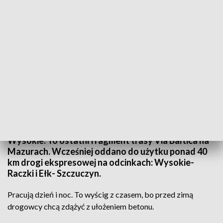
Przed zimą drogowcy chcą zdążyć z ułożeniem betonu
Kończy się układanie nawierzchni betonowej na
odcinku drogi ekspresowej S61 Ełk Południe –
Wysokie. To ostatni fragment trasy Via Baltica na
Mazurach. Wcześniej oddano do użytku ponad 40
km drogi ekspresowej na odcinkach: Wysokie-
Raczki i Ełk- Szczuczyn.
Pracują dzień i noc. To wyścig z czasem, bo przed zimą
drogowcy chcą zdążyć z ułożeniem betonu.