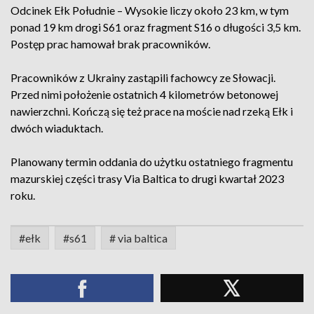
Odcinek Ełk Południe – Wysokie liczy około 23 km, w tym
ponad 19 km drogi S61 oraz fragment S16 o długości 3,5 km.
Postęp prac hamował brak pracowników.
Pracowników z Ukrainy zastąpili fachowcy ze Słowacji.
Przed nimi położenie ostatnich 4 kilometrów betonowej
nawierzchni. Kończą się też prace na moście nad rzeką Ełk i
dwóch wiaduktach.
Planowany termin oddania do użytku ostatniego fragmentu
mazurskiej części trasy Via Baltica to drugi kwartał 2023
roku.
#ełk
#s61
# via baltica