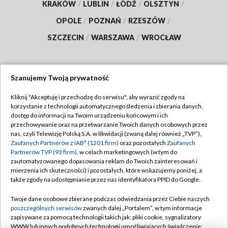
KRAKÓW
/
LUBLIN
/
ŁÓDŹ
/
OLSZTYN
/
OPOLE
/
POZNAŃ
/
RZESZÓW
/
SZCZECIN
/
WARSZAWA
/
WROCŁAW
Szanujemy Twoją prywatność
Dołącz do nas:
Kliknij "Akceptuję i przechodzę do serwisu", aby wyrazić zgody na
korzystanie z technologii automatycznego śledzenia i zbierania danych,
TVP
dostęp do informacji na Twoim urządzeniu końcowym i ich
Abonament TVP
przechowywanie oraz na przetwarzanie Twoich danych osobowych przez
Regulamin TVP
nas, czyli Telewizję Polską S.A. w likwidacji (zwaną dalej również „TVP”),
Emisja w TVP
Polityka prywatności
Zaufanych Partnerów z IAB* (1201 firm)
oraz pozostałych
Zaufanych
Partnerów TVP (93 firm)
, w celach marketingowych (w tym do
Centrum informacji TVP
Moje zgody
zautomatyzowanego dopasowania reklam do Twoich zainteresowań i
mierzenia ich skuteczności) i pozostałych, które wskazujemy poniżej, a
Naziemna Telewizja Cyfrowa
Pomoc
także zgody na udostępnianie przez nas identyfikatora PPID do Google.
Sklep TVP
Biuro reklamy
Twoje dane osobowe zbierane podczas odwiedzania przez Ciebie naszych
Rada Programowa
Kontakt
poszczególnych serwisów
zwanych dalej „Portalem”, w tym informacje
zapisywane za pomocą technologii takich jak: pliki cookie, sygnalizatory
System NOS
WWW lub innych podobnych technologii umożliwiających świadczenie