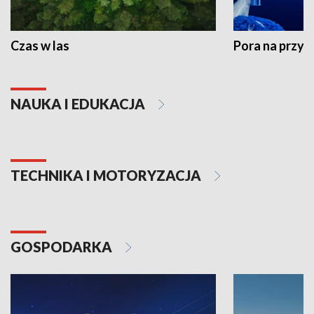
Czas w las
Pora na przyr
NAUKA I EDUKACJA
TECHNIKA I MOTORYZACJA
GOSPODARKA