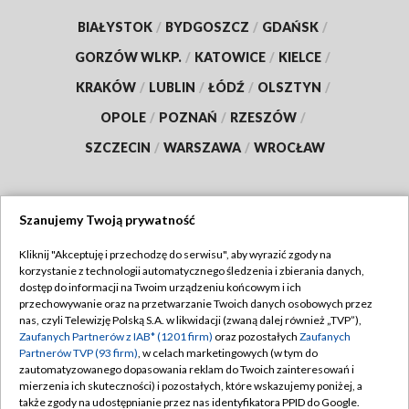
BIAŁYSTOK
/
BYDGOSZCZ
/
GDAŃSK
/
GORZÓW WLKP.
/
KATOWICE
/
KIELCE
/
KRAKÓW
/
LUBLIN
/
ŁÓDŹ
/
OLSZTYN
/
OPOLE
/
POZNAŃ
/
RZESZÓW
/
SZCZECIN
/
WARSZAWA
/
WROCŁAW
Szanujemy Twoją prywatność
Dołącz do nas:
Kliknij "Akceptuję i przechodzę do serwisu", aby wyrazić zgody na
korzystanie z technologii automatycznego śledzenia i zbierania danych,
TVP
dostęp do informacji na Twoim urządzeniu końcowym i ich
Abonament TVP
przechowywanie oraz na przetwarzanie Twoich danych osobowych przez
Regulamin TVP
nas, czyli Telewizję Polską S.A. w likwidacji (zwaną dalej również „TVP”),
Emisja w TVP
Zaufanych Partnerów z IAB* (1201 firm)
oraz pozostałych
Zaufanych
Polityka prywatności
Partnerów TVP (93 firm)
, w celach marketingowych (w tym do
Centrum informacji TVP
Moje zgody
zautomatyzowanego dopasowania reklam do Twoich zainteresowań i
mierzenia ich skuteczności) i pozostałych, które wskazujemy poniżej, a
Naziemna Telewizja Cyfrowa
Pomoc
także zgody na udostępnianie przez nas identyfikatora PPID do Google.