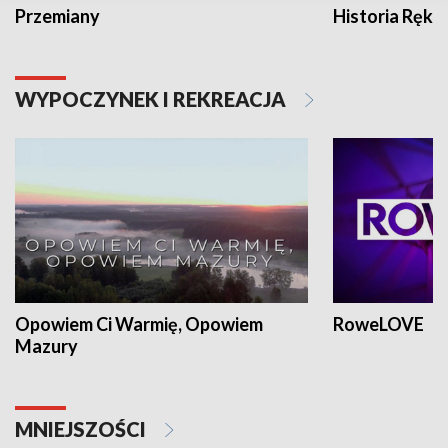
Przemiany
Historia Ręką
WYPOCZYNEK I REKREACJA
Opowiem Ci Warmię, Opowiem
RoweLOVE
Mazury
MNIEJSZOŚCI