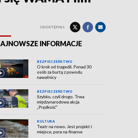
UDOSTĘPNIJ:
AJNOWSZE INFORMACJE
BEZPIECZEŃSTWO
O krok od tragedii. Ponad 30
osób za burtą z powodu
nawałnicy
BEZPIECZEŃSTWO
Szybko, czyli drogo. Trwa
międzynarodowa akcja
„Prędkość"
KULTURA
Teatr na nowo. Jest projekt i
miejsce, pora na finanse