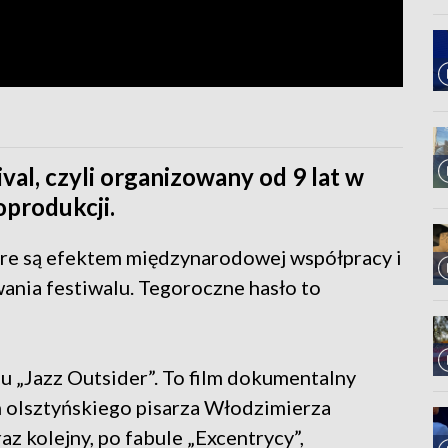
al, czyli organizowany od 9 lat w
oprodukcji.
tóre są efektem międzynarodowej współpracy i
ania festiwalu. Tegoroczne hasło to
mu „Jazz Outsider”. To film dokumentalny
 olsztyńskiego pisarza Włodzimierza
 kolejny, po fabule „Excentrycy”,