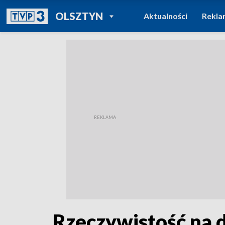
POWRÓT DO
OLSZTYN
Aktualności
Rekla
TVP REGIONY
Rzeczywistość na 