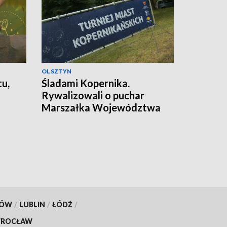
OLSZTYN
tu,
Śladami Kopernika.
Rywalizowali o puchar
Marszałka Województwa
Warmińsko-Mazurskiego
KÓW
/
LUBLIN
/
ŁÓDŹ
/
ROCŁAW