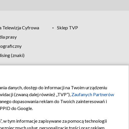
 Telewizja Cyfrowa
Sklep TVP
la prasy
tograficzny
sing (znaki)
klamy
Kontakt
rania danych, dostęp do informacji na Twoim urządzeniu
idacji (zwaną dalej również „TVP”),
Zaufanych Partnerów
anego dopasowania reklam do Twoich zainteresowań i
a PPID do Google.
”, w tym informacje zapisywane za pomocą technologii
zpiecznych usług, personalizację treści oraz reklam,