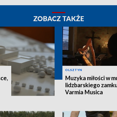
ZOBACZ TAKŻE
OLSZTYN
sce,
Muzyka miłości w m
lidzbarskiego zamku
Varmia Musica