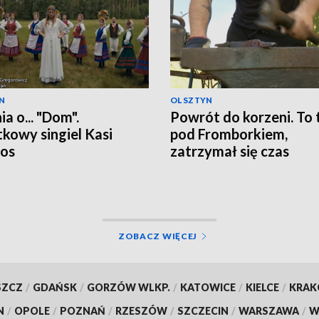
N
OLSZTYN
a o... "Dom".
Powrót do korzeni. To 
kowy singiel Kasi
pod Fromborkiem,
os
zatrzymał się czas
ZOBACZ WIĘCEJ
SZCZ
/
GDAŃSK
/
GORZÓW WLKP.
/
KATOWICE
/
KIELCE
/
KRA
N
/
OPOLE
/
POZNAŃ
/
RZESZÓW
/
SZCZECIN
/
WARSZAWA
/
W