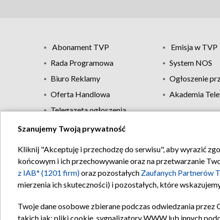
Abonament TVP
Emisja w TVP
Rada Programowa
System NOS
Biuro Reklamy
Ogłoszenie pr
Oferta Handlowa
Akademia Tele
Telegazeta ogłoszenia
Szanujemy Twoją prywatność
Regulamin TVP
Kliknij "Akceptuję i przechodzę do serwisu", aby wyrazić zg
końcowym i ich przechowywanie oraz na przetwarzanie Twoich
z IAB* (1201 firm)
oraz pozostałych
Zaufanych Partnerów T
mierzenia ich skuteczności) i pozostałych, które wskazujemy
Twoje dane osobowe zbierane podczas odwiedzania przez 
takich jak: pliki cookie, sygnalizatory WWW lub innych pod