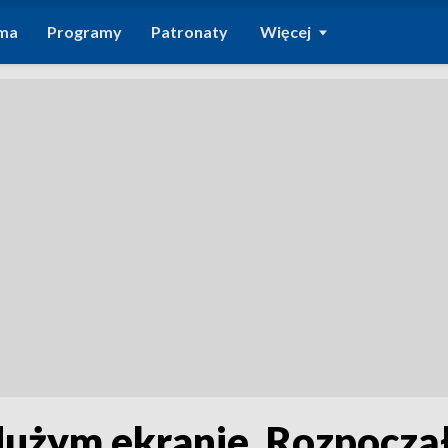
ma
Programy
Patronaty
Więcej
dużym ekranie. Rozpoczą