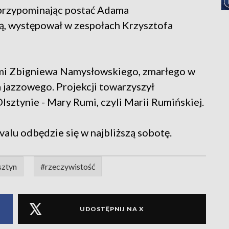
 przypominając postać Adama
ą, występował w zespołach Krzysztofa
mi Zbigniewa Namysłowskiego, zmarłego w
jazzowego. Projekcji towarzyszył
Olsztynie - Mary Rumi, czyli Marii Rumińskiej.
lu odbędzie się w najbliższą sobotę.
sztyn
#rzeczywistość
UDOSTĘPNIJ NA X