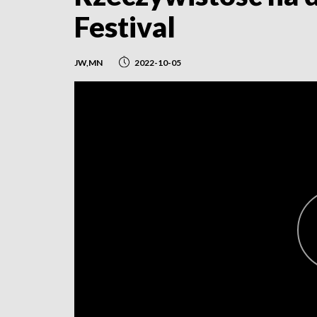
Festival
JW,MN
2022-10-05