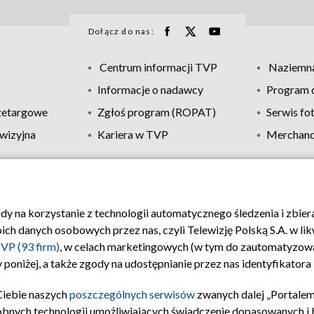
Dołącz do nas:
Centrum informacji TVP
Naziemna
Informacje o nadawcy
Program d
zetargowe
Zgłoś program (ROPAT)
Serwis fo
wizyjna
Kariera w TVP
Merchandi
Polityka prywatności
Moje zgody
Pomoc
Biuro re
ody na korzystanie z technologii automatycznego śledzenia i zbie
 danych osobowych przez nas, czyli Telewizję Polską S.A. w likw
VP (93 firm)
, w celach marketingowych (w tym do zautomatyzow
 poniżej, a także zgody na udostępnianie przez nas identyfikator
Ciebie naszych
poszczególnych serwisów
zwanych dalej „Portalem
obnych technologii umożliwiających świadczenie dopasowanych i be