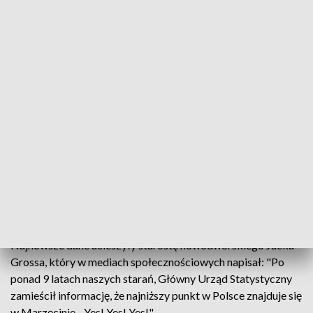
Marzęcino w gminie Nowy Dwór Gdański.
Pełniąca obowiązki Głównego Geodety Kraju Alicja Kulka
poinformowała, że lokalizowano go na podstawie
ortofotomapy oraz danych ze skaningu laserowego
opracowanych na zlecenie Głównego Urzędu Geodezji i
Kartografii w 2019 r. "Jest to depresja naturalna, nie
antropogeniczna" - dodała.
Na terenie tej samej gminy występują niżej położone punkty,
jednak ich wysokość uzależniona jest od chwilowego stanu
wód a wyznaczenie ich dokładnego położenia wymaga analiz
(wywiadu terenowego) oraz pomiaru w terenie" - podkreśliła.
Najnowsze dane ucieszyły starostę nowodworskiego Jacka
Grossa, który w mediach społecznościowych napisał: "Po
ponad 9 latach naszych starań, Główny Urząd Statystyczny
zamieścił informację, że najniższy punkt w Polsce znajduje się
w Marzęcinie... Yes! Yes! Yes!".