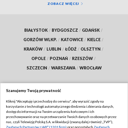
ZOBACZ WIĘCEJ
BIAŁYSTOK
/
BYDGOSZCZ
/
GDAŃSK
/
GORZÓW WLKP.
/
KATOWICE
/
KIELCE
/
KRAKÓW
/
LUBLIN
/
ŁÓDŹ
/
OLSZTYN
/
OPOLE
/
POZNAŃ
/
RZESZÓW
/
SZCZECIN
/
WARSZAWA
/
WROCŁAW
Szanujemy Twoją prywatność
Dołącz do nas:
Kliknij "Akceptuję i przechodzę do serwisu", aby wyrazić zgody na
korzystanie z technologii automatycznego śledzenia i zbierania danych,
TVP
dostęp do informacji na Twoim urządzeniu końcowym i ich
Abonament TVP
przechowywanie oraz na przetwarzanie Twoich danych osobowych przez
Regulamin TVP
nas, czyli Telewizję Polską S.A. w likwidacji (zwaną dalej również „TVP”),
Emisja w TVP
Polityka prywatności
Zaufanych Partnerów z IAB* (1201 firm)
oraz pozostałych
Zaufanych