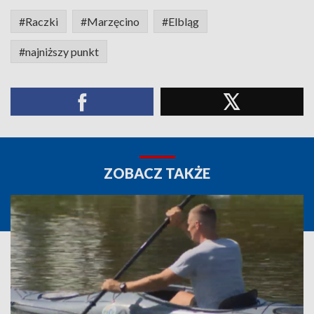
#Raczki
#Marzęcino
#Elbląg
#najniższy punkt
ZOBACZ TAKŻE