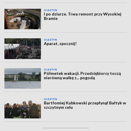
OLSZTYN
I po dziurze. Trwa remont przy Wysokiej
Bramie
OLSZTYN
Aparat, spocznij!
OLSZTYN
Półmetek wakacji. Przedsiębiorcy toczą
nierówną walkę z... pogodą
OLSZTYN
Bartłomiej Kubkowski przepłynął Bałtyk w
szczytnym celu