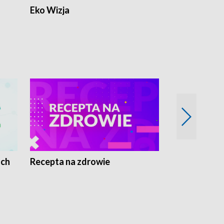
Eko Wizja
ach
Recepta na zdrowie
Wybieram z