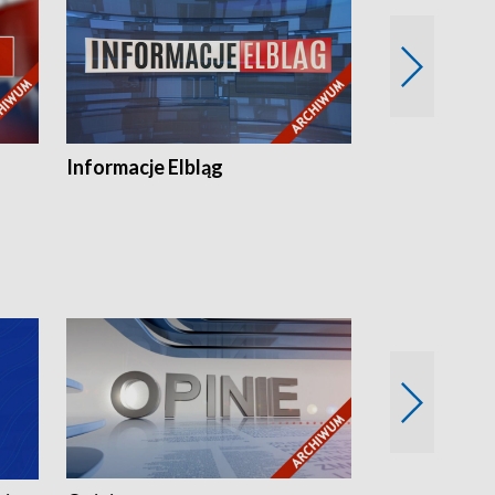
Informacje Elbląg
Wstaje nowy