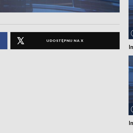
UDOSTĘPNIJ NA X
I
I