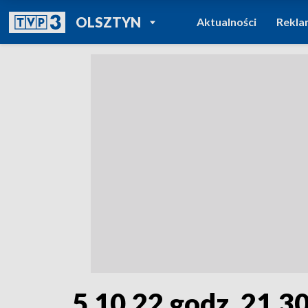
POWRÓT DO
OLSZTYN
Aktualności
Rekla
TVP REGIONY
5.10.22 godz. 21.3