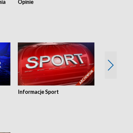
nia
Opinie
Opinie Elblą
Informacje Sport
Flesz sport