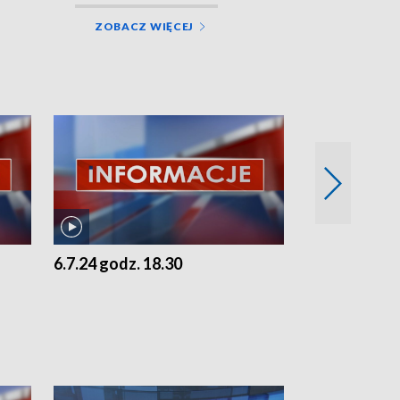
ZOBACZ WIĘCEJ
6.7.24 godz. 18.30
5.7.24 godz. 