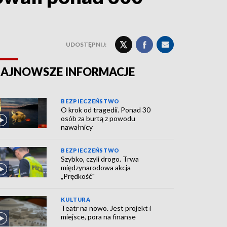
UDOSTĘPNIJ:
AJNOWSZE INFORMACJE
BEZPIECZEŃSTWO
O krok od tragedii. Ponad 30
osób za burtą z powodu
nawałnicy
BEZPIECZEŃSTWO
Szybko, czyli drogo. Trwa
międzynarodowa akcja
„Prędkość"
KULTURA
Teatr na nowo. Jest projekt i
miejsce, pora na finanse