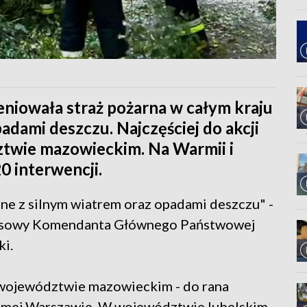
eniowała straż pożarna w całym kraju
adami deszczu. Najczęściej do akcji
ztwie mazowieckim. Na Warmii i
 interwencji.
e z silnym wiatrem oraz opadami deszczu" -
rasowy Komendanta Głównego Państwowej
ki.
 województwie mazowieckim - do rana
w samej Warszawie. W województwie lubelskim