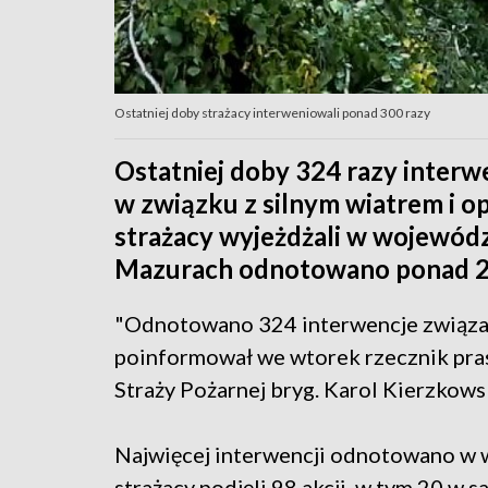
Ostatniej doby strażacy interweniowali ponad 300 razy
Ostatniej doby 324 razy interw
w związku z silnym wiatrem i op
strażacy wyjeżdżali w wojewód
Mazurach odnotowano ponad 20
"Odnotowano 324 interwencje związan
poinformował we wtorek rzecznik p
Straży Pożarnej bryg. Karol Kierzkows
Najwięcej interwencji odnotowano w
strażacy podjęli 98 akcji, w tym 20 