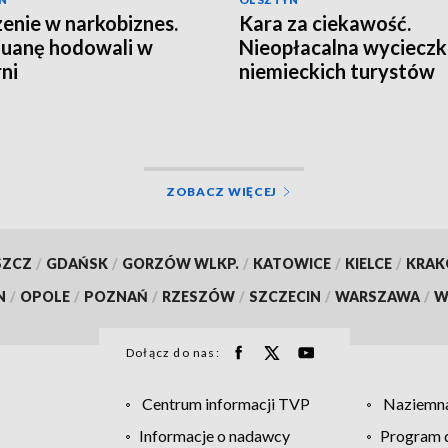
enie w narkobiznes.
Kara za ciekawość.
uanę hodowali w
Nieopłacalna wyciecz
rni
niemieckich turystów
ZOBACZ WIĘCEJ
SZCZ
/
GDAŃSK
/
GORZÓW WLKP.
/
KATOWICE
/
KIELCE
/
KRA
N
/
OPOLE
/
POZNAŃ
/
RZESZÓW
/
SZCZECIN
/
WARSZAWA
/
W
Dołącz do nas:
Centrum informacji TVP
Naziemna
Informacje o nadawcy
Program d