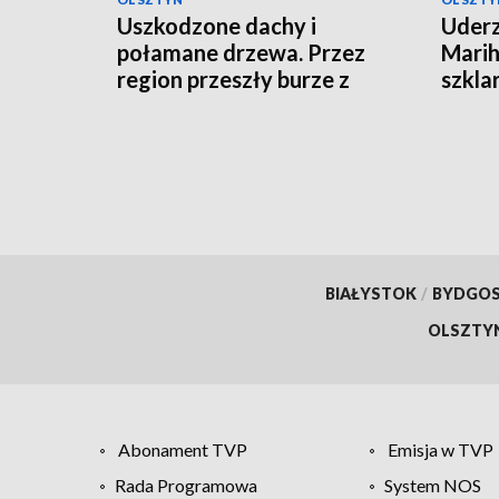
Uszkodzone dachy i
Uderz
połamane drzewa. Przez
Marih
region przeszły burze z
szkla
gradem
BIAŁYSTOK
/
BYDGO
OLSZTY
Abonament TVP
Emisja w TVP
Rada Programowa
System NOS