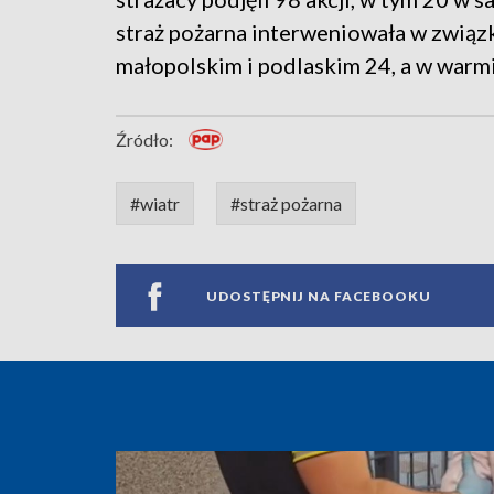
straż pożarna interweniowała w związk
małopolskim i podlaskim 24, a w warm
Źródło:
#wiatr
#straż pożarna
UDOSTĘPNIJ NA FACEBOOKU