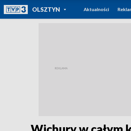
POWRÓT DO
OLSZTYN
Aktualności
Rekla
TVP REGIONY
Wichury w całym k