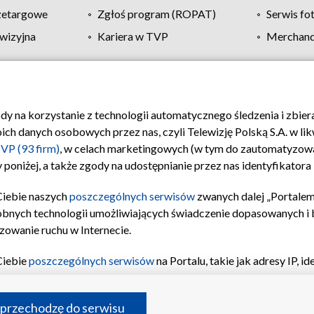
zetargowe
Zgłoś program (ROPAT)
Serwis fo
wizyjna
Kariera w TVP
Merchandi
Polityka prywatności
Moje zgody
Pomoc
Biuro re
ody na korzystanie z technologii automatycznego śledzenia i zbie
 danych osobowych przez nas, czyli Telewizję Polską S.A. w likw
VP (93 firm)
, w celach marketingowych (w tym do zautomatyzow
 poniżej, a także zgody na udostępnianie przez nas identyfikator
Ciebie naszych
poszczególnych serwisów
zwanych dalej „Portalem
obnych technologii umożliwiających świadczenie dopasowanych i be
zowanie ruchu w Internecie.
Ciebie
poszczególnych serwisów
na Portalu, takie jak adresy IP, 
sach Portalu czy historia odwiedzin będą przetwarzane przez TV
ji: przechowywania informacji na urządzeniu lub dostęp do nich,
©2026 Telewizja Polska S.A. w likwidacji
 przechodzę do serwisu
enia profilu spersonalizowanych treści, wyboru spersonalizowany