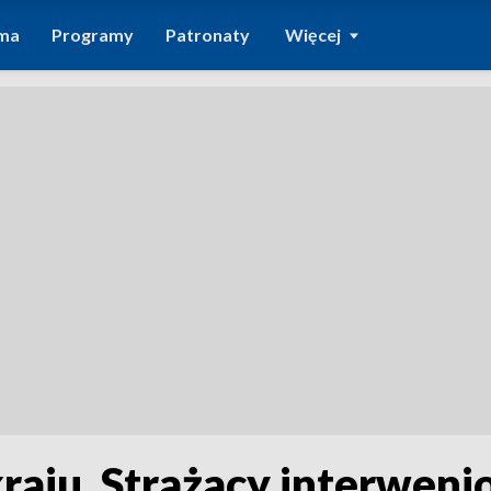
ma
Programy
Patronaty
Więcej
raju. Strażacy interweni