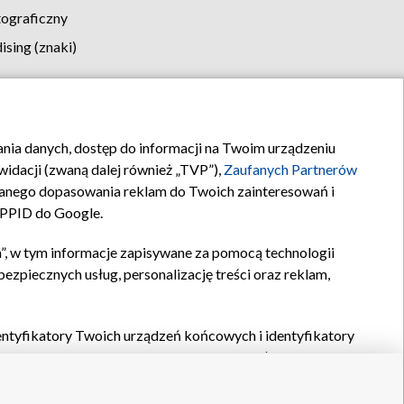
tograficzny
sing (znaki)
klamy
Kontakt
rania danych, dostęp do informacji na Twoim urządzeniu
idacji (zwaną dalej również „TVP”),
Zaufanych Partnerów
anego dopasowania reklam do Twoich zainteresowań i
a PPID do Google.
”, w tym informacje zapisywane za pomocą technologii
zpiecznych usług, personalizację treści oraz reklam,
identyfikatory Twoich urządzeń końcowych i identyfikatory
P,
Zaufanych Partnerów z IAB
oraz pozostałych
Zaufanych
 wyboru podstawowych reklam, wyboru spersonalizowanych
ch treści, pomiaru wydajności reklam, pomiaru wydajności