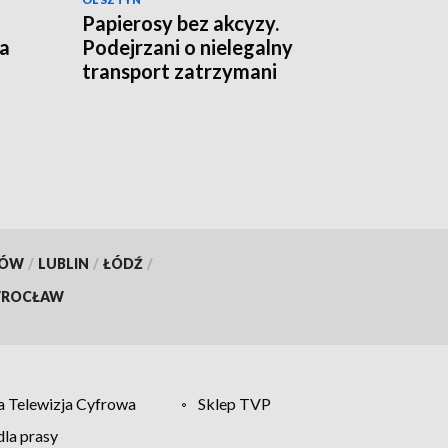
Papierosy bez akcyzy.
ka
Podejrzani o nielegalny
transport zatrzymani
KÓW
/
LUBLIN
/
ŁÓDŹ
/
ROCŁAW
 Telewizja Cyfrowa
Sklep TVP
la prasy