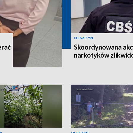
OLSZTYN
erać
Skoordynowana akcj
narkotyków zlikwi
N
OLSZTYN