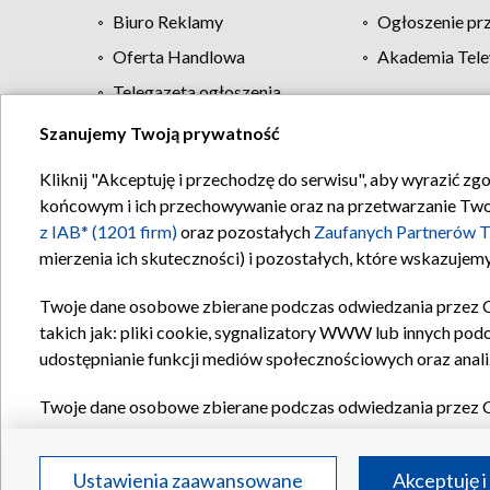
Biuro Reklamy
Ogłoszenie pr
Oferta Handlowa
Akademia Tele
Telegazeta ogłoszenia
Szanujemy Twoją prywatność
Regulamin TVP
Kliknij "Akceptuję i przechodzę do serwisu", aby wyrazić zg
końcowym i ich przechowywanie oraz na przetwarzanie Twoich
z IAB* (1201 firm)
oraz pozostałych
Zaufanych Partnerów T
mierzenia ich skuteczności) i pozostałych, które wskazujemy
Twoje dane osobowe zbierane podczas odwiedzania przez 
takich jak: pliki cookie, sygnalizatory WWW lub innych pod
udostępnianie funkcji mediów społecznościowych oraz anali
Twoje dane osobowe zbierane podczas odwiedzania przez 
plików cookie, informacje o Twoich wyszukiwaniach w serwi
Partnerów TVP
dla realizacji następujących celów i funkc
Ustawienia zaawansowane
Akceptuję i
reklam, tworzenia profilu spersonalizowanych reklam, tworz