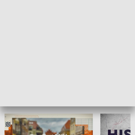
SPOŁECZEŃSTWO
Moje miejsce
Winda region
HISTORIA