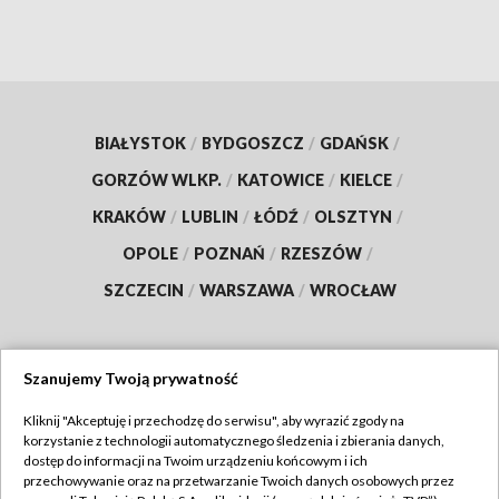
BIAŁYSTOK
/
BYDGOSZCZ
/
GDAŃSK
/
GORZÓW WLKP.
/
KATOWICE
/
KIELCE
/
KRAKÓW
/
LUBLIN
/
ŁÓDŹ
/
OLSZTYN
/
OPOLE
/
POZNAŃ
/
RZESZÓW
/
SZCZECIN
/
WARSZAWA
/
WROCŁAW
Szanujemy Twoją prywatność
Dołącz do nas:
Kliknij "Akceptuję i przechodzę do serwisu", aby wyrazić zgody na
korzystanie z technologii automatycznego śledzenia i zbierania danych,
TVP
dostęp do informacji na Twoim urządzeniu końcowym i ich
Abonament TVP
przechowywanie oraz na przetwarzanie Twoich danych osobowych przez
Regulamin TVP