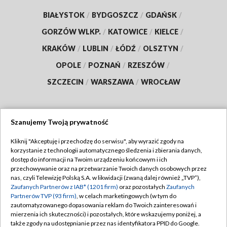
BIAŁYSTOK
/
BYDGOSZCZ
/
GDAŃSK
/
GORZÓW WLKP.
/
KATOWICE
/
KIELCE
/
KRAKÓW
/
LUBLIN
/
ŁÓDŹ
/
OLSZTYN
/
OPOLE
/
POZNAŃ
/
RZESZÓW
/
SZCZECIN
/
WARSZAWA
/
WROCŁAW
Szanujemy Twoją prywatność
Dołącz do nas:
Kliknij "Akceptuję i przechodzę do serwisu", aby wyrazić zgody na
korzystanie z technologii automatycznego śledzenia i zbierania danych,
TVP
dostęp do informacji na Twoim urządzeniu końcowym i ich
Abonament TVP
przechowywanie oraz na przetwarzanie Twoich danych osobowych przez
Regulamin TVP
nas, czyli Telewizję Polską S.A. w likwidacji (zwaną dalej również „TVP”),
Emisja w TVP
Zaufanych Partnerów z IAB* (1201 firm)
oraz pozostałych
Zaufanych
Polityka prywatności
Partnerów TVP (93 firm)
, w celach marketingowych (w tym do
Centrum informacji TVP
Moje zgody
zautomatyzowanego dopasowania reklam do Twoich zainteresowań i
mierzenia ich skuteczności) i pozostałych, które wskazujemy poniżej, a
Naziemna Telewizja Cyfrowa
Pomoc
także zgody na udostępnianie przez nas identyfikatora PPID do Google.