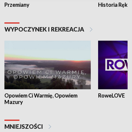
Przemiany
Historia Ręką
WYPOCZYNEK I REKREACJA
Opowiem Ci Warmię, Opowiem
RoweLOVE
Mazury
MNIEJSZOŚCI