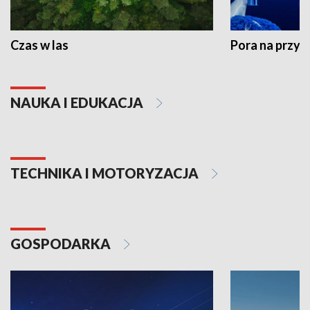
Czas w las
Pora na przyr
NAUKA I EDUKACJA
TECHNIKA I MOTORYZACJA
GOSPODARKA