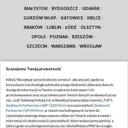
BIAŁYSTOK
/
BYDGOSZCZ
/
GDAŃSK
/
GORZÓW WLKP.
/
KATOWICE
/
KIELCE
/
KRAKÓW
/
LUBLIN
/
ŁÓDŹ
/
OLSZTYN
/
OPOLE
/
POZNAŃ
/
RZESZÓW
/
SZCZECIN
/
WARSZAWA
/
WROCŁAW
Szanujemy Twoją prywatność
Dołącz do nas:
Kliknij "Akceptuję i przechodzę do serwisu", aby wyrazić zgody na
korzystanie z technologii automatycznego śledzenia i zbierania danych,
TVP
dostęp do informacji na Twoim urządzeniu końcowym i ich
Abonament TVP
przechowywanie oraz na przetwarzanie Twoich danych osobowych przez
Regulamin TVP
nas, czyli Telewizję Polską S.A. w likwidacji (zwaną dalej również „TVP”),
Emisja w TVP
Zaufanych Partnerów z IAB* (1201 firm)
oraz pozostałych
Zaufanych
Polityka prywatności
Partnerów TVP (93 firm)
, w celach marketingowych (w tym do
Centrum informacji TVP
Moje zgody
zautomatyzowanego dopasowania reklam do Twoich zainteresowań i
mierzenia ich skuteczności) i pozostałych, które wskazujemy poniżej, a
Naziemna Telewizja Cyfrowa
Pomoc
także zgody na udostępnianie przez nas identyfikatora PPID do Google.