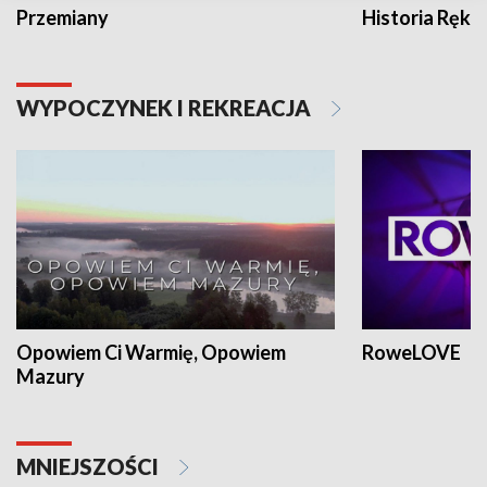
Przemiany
Historia Ręką
WYPOCZYNEK I REKREACJA
Opowiem Ci Warmię, Opowiem
RoweLOVE
Mazury
MNIEJSZOŚCI