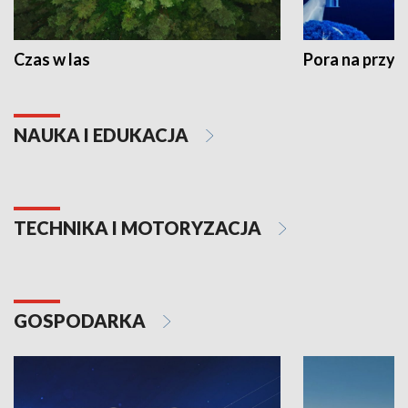
Czas w las
Pora na przyr
NAUKA I EDUKACJA
TECHNIKA I MOTORYZACJA
GOSPODARKA