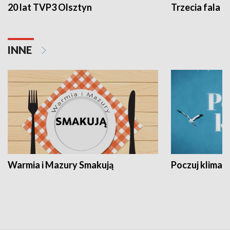
20 lat TVP3 Olsztyn
Trzecia fala -
INNE
Warmia i Mazury Smakują
Poczuj klimat