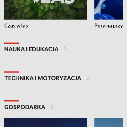
Czas w las
Pora na przyr
NAUKA I EDUKACJA
TECHNIKA I MOTORYZACJA
GOSPODARKA