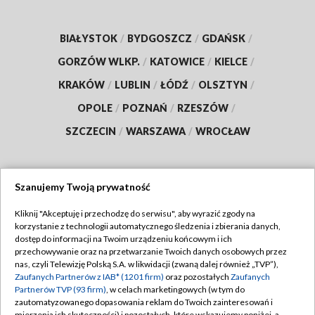
BIAŁYSTOK
/
BYDGOSZCZ
/
GDAŃSK
/
GORZÓW WLKP.
/
KATOWICE
/
KIELCE
/
KRAKÓW
/
LUBLIN
/
ŁÓDŹ
/
OLSZTYN
/
OPOLE
/
POZNAŃ
/
RZESZÓW
/
SZCZECIN
/
WARSZAWA
/
WROCŁAW
Szanujemy Twoją prywatność
Dołącz do nas:
Kliknij "Akceptuję i przechodzę do serwisu", aby wyrazić zgody na
korzystanie z technologii automatycznego śledzenia i zbierania danych,
TVP
dostęp do informacji na Twoim urządzeniu końcowym i ich
Abonament TVP
przechowywanie oraz na przetwarzanie Twoich danych osobowych przez
Regulamin TVP
nas, czyli Telewizję Polską S.A. w likwidacji (zwaną dalej również „TVP”),
Emisja w TVP
Zaufanych Partnerów z IAB* (1201 firm)
oraz pozostałych
Zaufanych
Polityka prywatności
Partnerów TVP (93 firm)
, w celach marketingowych (w tym do
Centrum informacji TVP
Moje zgody
zautomatyzowanego dopasowania reklam do Twoich zainteresowań i
mierzenia ich skuteczności) i pozostałych, które wskazujemy poniżej, a