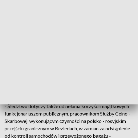
przechowywania nielegalnych papierosów.
Sąd przychylił się do wniosku prokuratury i zastosował
wobec mężczyzny tymczasowe aresztowanie na 2 miesiące.
Prokurator Muklewicz wskazała, że zatrzymanie 56-latka
miało związek z prowadzonym w Prokuratorze Regionalnej
w Gdańsku śledztwie dotyczącym zorganizowanej grupy
przestępczej działającej na terenie województwa warmińsko
- mazurskiego i pomorskiego, zajmującej się przywozem z
Obwodu Kaliningradzkiego wyrobów tytoniowych bez
polskich znaków oraz paliwa nie będących przedmiotem
zgłoszenia celnego.
- Śledztwo dotyczy także udzielania korzyści majątkowych
funkcjonariuszom publicznym, pracownikom Służby Celno -
Skarbowej, wykonującym czynności na polsko - rosyjskim
przejściu granicznym w Bezledach, w zamian za odstąpienie
od kontroli samochodów i przewożonego bagażu -