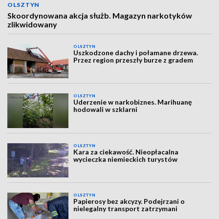
OLSZTYN
Skoordynowana akcja służb. Magazyn narkotyków
zlikwidowany
OLSZTYN
Uszkodzone dachy i połamane drzewa.
Przez region przeszły burze z gradem
OLSZTYN
Uderzenie w narkobiznes. Marihuanę
hodowali w szklarni
OLSZTYN
Kara za ciekawość. Nieopłacalna
wycieczka niemieckich turystów
OLSZTYN
Papierosy bez akcyzy. Podejrzani o
nielegalny transport zatrzymani