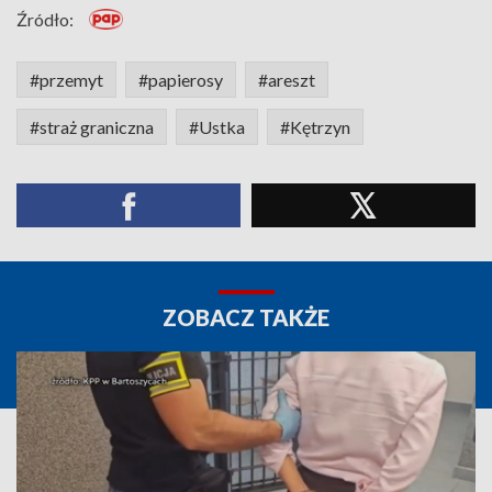
Źródło:
#przemyt
#papierosy
#areszt
#straż graniczna
#Ustka
#Kętrzyn
ZOBACZ TAKŻE