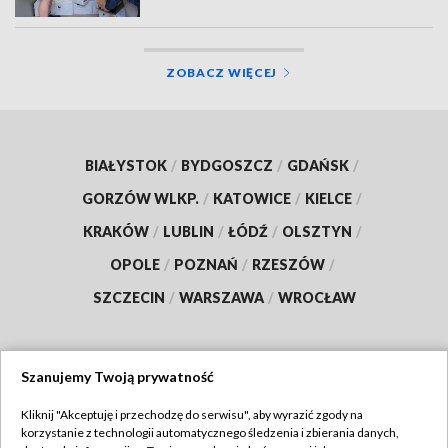
ZOBACZ WIĘCEJ
BIAŁYSTOK
/
BYDGOSZCZ
/
GDAŃSK
/
GORZÓW WLKP.
/
KATOWICE
/
KIELCE
/
KRAKÓW
/
LUBLIN
/
ŁÓDŹ
/
OLSZTYN
/
OPOLE
/
POZNAŃ
/
RZESZÓW
/
SZCZECIN
/
WARSZAWA
/
WROCŁAW
Szanujemy Twoją prywatność
Dołącz do nas:
Kliknij "Akceptuję i przechodzę do serwisu", aby wyrazić zgody na
korzystanie z technologii automatycznego śledzenia i zbierania danych,
TVP