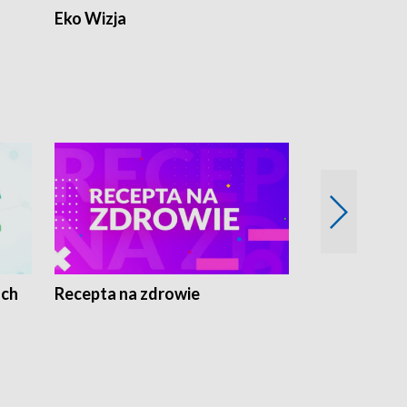
Eko Wizja
ach
Recepta na zdrowie
Wybieram z