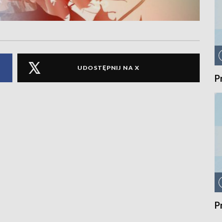
UDOSTĘPNIJ NA X
P
P