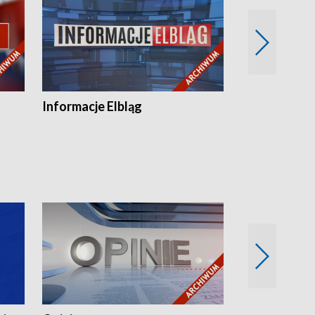
Informacje Elbląg
Wstaje nowy