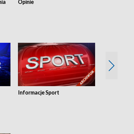
nia
Opinie
Opinie Elblą
Informacje Sport
Flesz sport