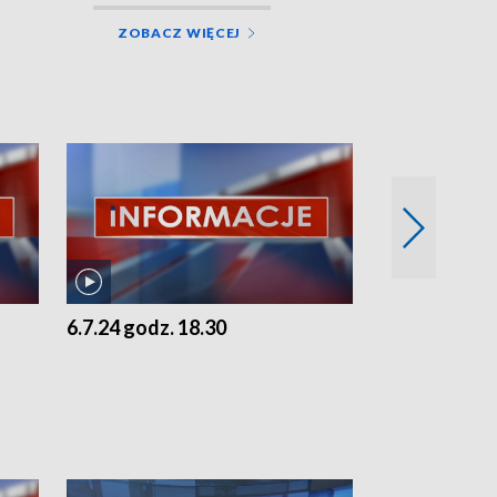
ZOBACZ WIĘCEJ
6.7.24 godz. 18.30
5.7.24 godz. 