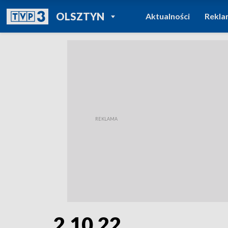
POWRÓT DO
OLSZTYN
Aktualności
Rekla
TVP REGIONY
2.10.22