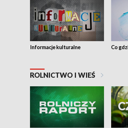
Informacje kulturalne
Co gdzi
ROLNICTWO I WIEŚ