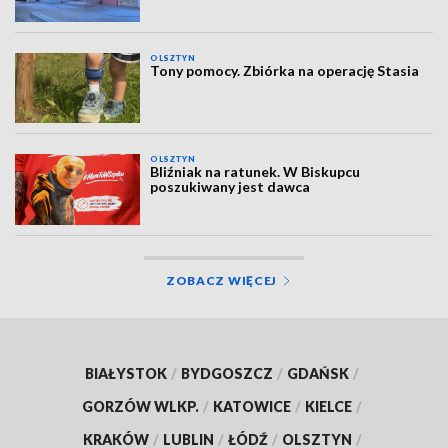
OLSZTYN
Tony pomocy. Zbiórka na operację Stasia
OLSZTYN
Bliźniak na ratunek. W Biskupcu
poszukiwany jest dawca
ZOBACZ WIĘCEJ
BIAŁYSTOK
/
BYDGOSZCZ
/
GDAŃSK
/
GORZÓW WLKP.
/
KATOWICE
/
KIELCE
/
KRAKÓW
/
LUBLIN
/
ŁÓDŹ
/
OLSZTYN
/