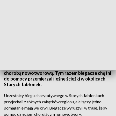
Pobiegli w szczytnym celu
Ponad 15 tys. zł to kwota jaką zebrali uczestnicy
siódmego biegu charytatywnego na rzecz dzieci z
chorobą nowotworową. Tym razem biegacze chętni
do pomocy przemierzali leśne ścieżki w okolicach
Starych Jabłonek.
Uczestnicy biegu charytatywnego w Starych Jabłonkach
przyjechali z różnych zakątków regionu, ale łączy jedno:
pomaganie mają we krwi. Biegacze wyruszyli w trasę, żeby
pomóc dzieciom chorującym na nowotwory.