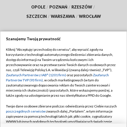
OPOLE
/
POZNAŃ
/
RZESZÓW
/
SZCZECIN
/
WARSZAWA
/
WROCŁAW
Szanujemy Twoją prywatność
Dołącz do nas:
Kliknij "Akceptuję i przechodzę do serwisu", aby wyrazić zgody na
korzystanie z technologii automatycznego śledzenia i zbierania danych,
TVP
dostęp do informacji na Twoim urządzeniu końcowym i ich
Abonament TVP
przechowywanie oraz na przetwarzanie Twoich danych osobowych przez
Regulamin TVP
nas, czyli Telewizję Polską S.A. w likwidacji (zwaną dalej również „TVP”),
Emisja w TVP
Polityka prywatności
Zaufanych Partnerów z IAB* (1201 firm)
oraz pozostałych
Zaufanych
Partnerów TVP (93 firm)
, w celach marketingowych (w tym do
Centrum informacji TVP
Moje zgody
zautomatyzowanego dopasowania reklam do Twoich zainteresowań i
mierzenia ich skuteczności) i pozostałych, które wskazujemy poniżej, a
Naziemna Telewizja Cyfrowa
Pomoc
także zgody na udostępnianie przez nas identyfikatora PPID do Google.
Sklep TVP
Biuro reklamy
Twoje dane osobowe zbierane podczas odwiedzania przez Ciebie naszych
Rada Programowa
Kontakt
poszczególnych serwisów
zwanych dalej „Portalem”, w tym informacje
zapisywane za pomocą technologii takich jak: pliki cookie, sygnalizatory
System NOS
WWW lub innych podobnych technologii umożliwiających świadczenie
dopasowanych i bezpiecznych usług, personalizację treści oraz reklam,