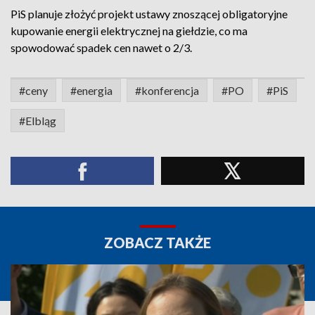
PiS planuje złożyć projekt ustawy znoszącej obligatoryjne
kupowanie energii elektrycznej na giełdzie, co ma
spowodować spadek cen nawet o 2/3.
#ceny
#energia
#konferencja
#PO
#PiS
#Elbląg
ZOBACZ TAKŻE