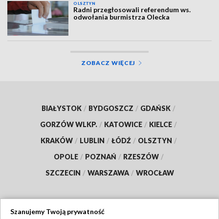
OLSZTYN
Radni przegłosowali referendum ws.
odwołania burmistrza Olecka
ZOBACZ WIĘCEJ
BIAŁYSTOK
/
BYDGOSZCZ
/
GDAŃSK
/
GORZÓW WLKP.
/
KATOWICE
/
KIELCE
/
KRAKÓW
/
LUBLIN
/
ŁÓDŹ
/
OLSZTYN
/
OPOLE
/
POZNAŃ
/
RZESZÓW
/
SZCZECIN
/
WARSZAWA
/
WROCŁAW
Szanujemy Twoją prywatność